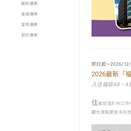
餐飲優惠
會議優惠
宴席優惠
其他優惠
即日起～2026/12/
2026最新
入住福容A8、A
住
進座落於林口市
觀光景點更是多到