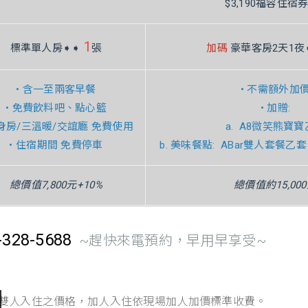
$3,190福容住宿
1
標準單人房➧➧
張
加碼
豪華客房2天1夜
• 含一至兩客早餐
• 不需額外加
• 免費飲料吧、點心籃
• 加贈:
健身房/三溫暖/交誼廳 免費使用
a. A8微笑熊寶
• 住宿期間 免費停車
b. 美味餐點: ABar雙人套餐乙套 (
總價值7,800元+10%
總價值約15,00
28-5688
~趕快來電預約，早用早享受~
人或雙人入住之價格，加人入住依現場加人加價標準收費。