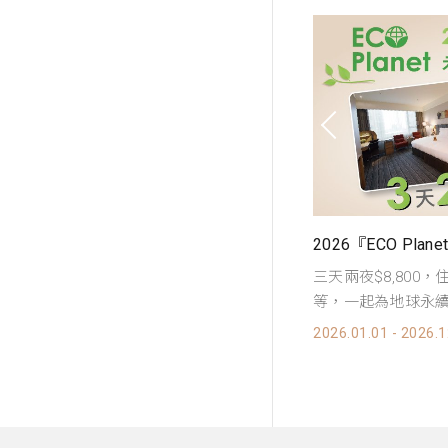
2026『遠走高揮 環台高球』高爾夫住房專案, 每晚3,900元起
三天兩夜$8,800
憑出示球場預約證明，享特惠專案價~每晚
等，一起為地球永
,900元起
2026.01.01 - 2026.1
026.01.01 - 2026.12.30