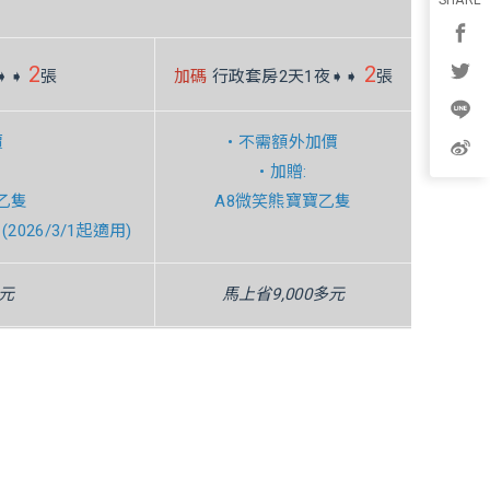
券
2
2
➧➧
張
加碼
行政套房2天1夜➧➧
張
價
• 不需額外加價
• 加贈:
寶乙隻
A8微笑熊寶寶乙隻
2026/3/1起適用)
0元
馬上省9,000多元