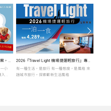
2026『All Together 親子歡樂遊』專案，每晚6,299起～暑假限定加贈追風奇幻島門票！
2026『Travel Light 機場捷運輕旅行』專案, 每晚4,289元起
＆一小
有一種生活，是旅行 有一種態度，是風格 來
旅行，
...
趟城市旅行，探索嶄新生活風格
風光，來
2026.01.