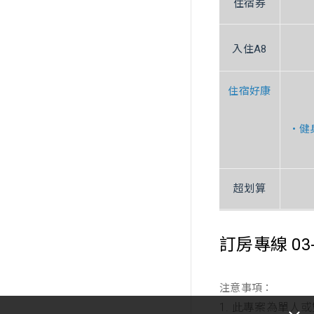
住宿券
入住A8
住宿好康
• 
超划算
訂房專線 03-3
注意事項：
1. 此專案為單