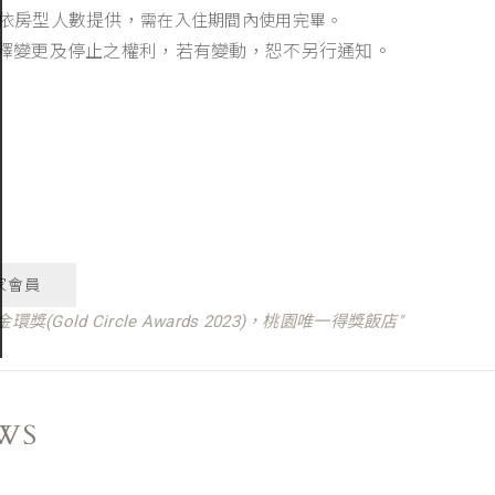
房依房型人數提供，
需在入住期間內使用完畢。
釋變更及停止之權利，若有變動，恕不另行通知。
家會員
環獎(Gold Circle Awards 2023)，桃園唯一得獎飯店"
WS