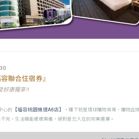
30
『福容聯合住宿券』
發好康獨享!!
【福容桃園機捷A8店】
中心的
，
樓下就是環球購物商場，購物血拼
走不完，生活機能樣樣俱備，絕對是您入住的完美選擇。