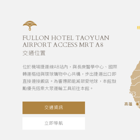
FULLON HOTEL TAOYUAN
AIRPORT ACCESS MRT A8
交通位置
位於機場捷運線A8站內，與長庚醫學中心、國際
轉運樞紐與環球購物中心共構，步出捷運出口即
直接連接飯店。為響應節能減碳愛地球，本館鼓
勵優先搭乘大眾運輸工具前往本館。
高雄
交通資訊
立即導航