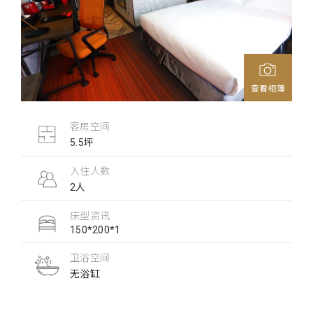
查看相簿
客房空间
5.5坪
入住人数
2人
床型资讯
150*200*1
卫浴空间
无浴缸