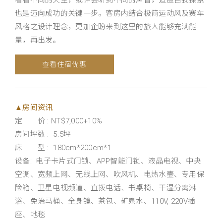
看看不同的天空，或许会听到不同的声音，适度自我探索
也是迈向成功的关键一步。客房内结合极简运动风及赛车
风格之设计理念，更加企盼来到这里的旅人能够充满能
量，再出发。
查看住宿优惠
▲房间资讯
定 价 : NT$7,000+10%
房间坪数 : 5.5坪
床 型 : 180cm*200cm*1
设备: 电子卡片式门锁、APP智能门锁、液晶电视、中央
空调、宽频上网、无线上网、吹风机、电热水壸、专用保
险箱、卫星电视频道、直拨电话、书桌椅、干湿分离淋
浴、免治马桶、全身镜、茶包、矿泉水、110V, 220V插
座、地毯