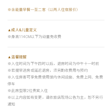
※含能量早餐一至二客〈以两人住宿报价〉
▲成人&儿童定义
※身高114CM以下为幼童免收费
▲温馨提醒
※入住时间为下午四时以后，退房时间为中午十一时前
※若提早进房或延迟退房，须另酌收费用与预约
※入住房客可享免费使用馆内休闲设施、免费上网、免费
停车
※此房型限2位贵宾入住
※以上内容如有变更，请依旅店现场公告为主，恕不另行
通知