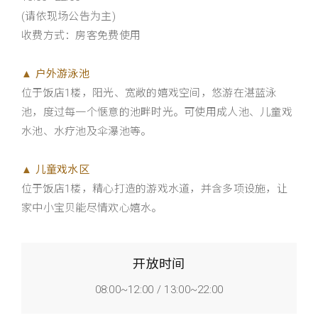
(请依现场公告为主)
收费方式：房客免费使用
▲ 户外游泳池
位于饭店1楼，阳光、宽敞的嬉戏空间，悠游在湛蓝泳
池，度过每一个惬意的池畔时光。可使用成人池、儿童​​戏
水池、水疗池及伞瀑池等。
▲ 儿童戏水区
位于饭店1楼，精心打造的游戏水道，并含多项设施，让
家中小宝贝能尽情欢心嬉水。
开放时间
08:00~12:00 / 13:00~22:00