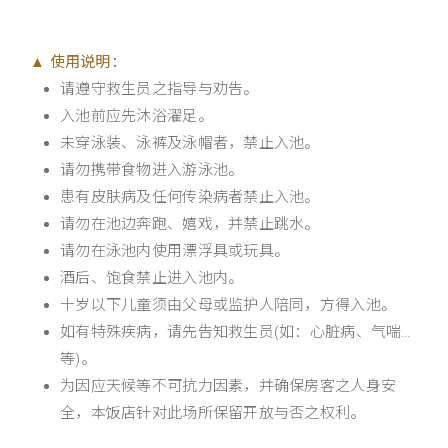
▲ 使用说明：
请遵守救生员之指导与劝告。
入池前应先沐浴濯足。
未穿泳装、泳裤及泳帽者，禁止入池。
请勿携带食物进入游泳池。
患有皮肤病及任何传染病者禁止入池。
请勿在池边奔跑、嬉戏，并禁止跳水。
请勿在泳池内使用漂浮具或玩具。
酒后、饱食禁止进入池内。
十岁以下儿童须由父母或监护人陪同，方得入池。
如有特殊疾病，请先告知救生员(如：心脏病、气喘…
等)。
为因应天候等不可抗力因素，并确保房客之人身安
全，本饭店针对此场所保留开放与否之权利。