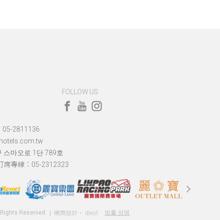
FOLLOW US
5-2811136
tels.com.tw
구 스마오로 1단 789호
訂席專線：05-2312323
l Rights Reserved.
법률 성명
網頁設計
‧
iBest