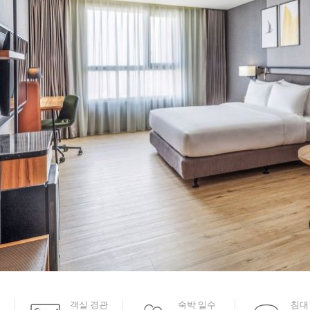
객실 경관
숙박 일수
침대