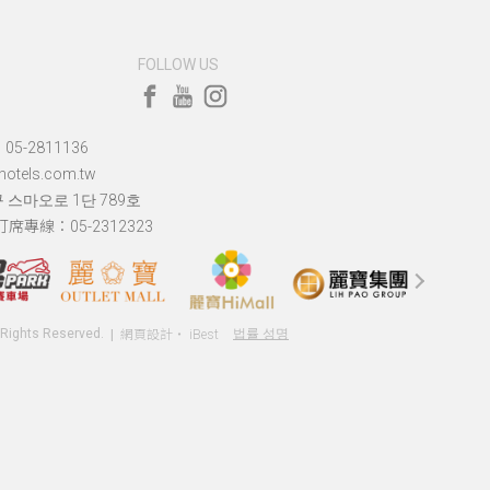
FOLLOW US
5-2811136
tels.com.tw
구 스마오로 1단 789호
訂席專線：05-2312323
l Rights Reserved.
법률 성명
網頁設計
‧
iBest