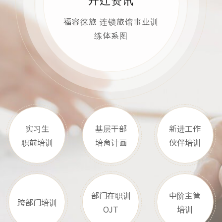
福容徕旅 连锁旅馆事业训
练体系图
实习生
基层干部
新进工作
职前培训
培育计画
伙伴培训
部门在职训
中阶主管
跨部门培训
OJT
培训