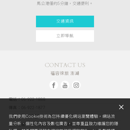
馬公港僅約5分鐘，交通便利。
交通資訊
立即導航
CONTACT US
福容徠旅 澎湖
電話：06-922-1888
傳真：06-922-1877
客服信箱：ph@fullon-poshtels.com.tw
我們使用Cookie技術為您持續優化網站瀏覽體驗，網站流
量分析、個性化內容及數位廣告，並尊重且致力維護您的隱
飯店位置：
880澎湖縣馬公市大賢街99號