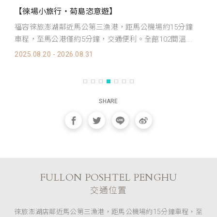
【徠場小旅行・菊島恣意遊】
【
福容徠旅澎湖鄰近馬公第三漁港，距馬公機場約15分鐘
凡
車程，至馬公港僅約5分鐘，交通便利。全館102間溫...
四
2025.08.20 - 2026.08.31
20
SHARE
FULLON POSHTEL PENGHU
交通位置
徠旅澎湖店鄰近馬公第三漁港，距馬公機場約15分鐘車程，至