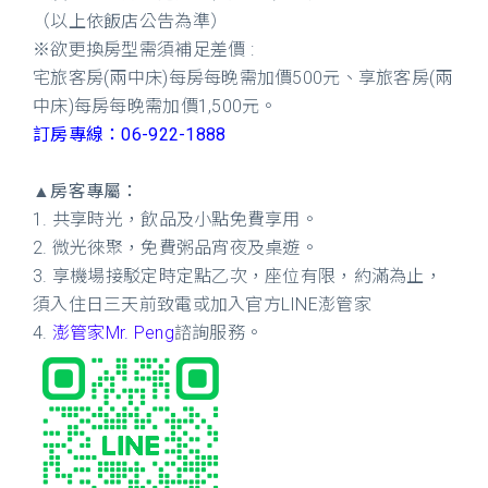
（以上依飯店公告為準）
※欲更換房型需須補足差價 :
宅旅客房(兩中床)每房每晚需加價500元、享旅客房(兩
中床)每房每晚需加價1,500元。
訂房專線：06-922-1888
▲房客專屬：
1. 共享時光，飲品及小點免費享用。
2. 微光徠聚，免費粥品宵夜及桌遊。
3. 享機場接駁定時定點乙次，座位有限，約滿為止，
須入住日三天前致電或加入官方LINE澎管家
4.
澎管家Mr. Peng
諮詢服務。