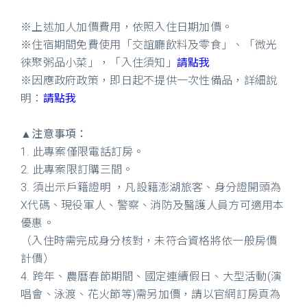
※上述加人加價費用，依照入住日期加價。
※住宿期間免費使用「交誼廳飲料及零食」、「微光
徠聚粥品小菜」，「入住須知」
請點我
※因應政府政策，即日起不提供一次性備品，詳細說
明：
請點我
▲
注意事項：
1. 此專案僅限電話訂房。
2. 此專案限訂購三間。
3. 須出示戶籍證明 ，凡設籍澎湖旅客、身分證開頭為
X代碼、現役軍人、警察、消防及醫護人員方可適用本
優惠。
（入住時需完成身分核對，未符合資格將依一般房價
計價）
4. 跨年、農曆春節期間、國定連續假日、大型活動(演
唱會、泳渡、花火節等)需另加價，請以官網訂房頁為