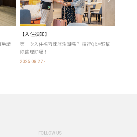
【2026澎湖永續幣｜特約活動】
【202
A都幫
完成指定永續任務即可領取「永續幣」，並
入住徠
在「食、宿、遊、購」各個面向享受專屬...
飯店消費
2026.08.
即日起 - 2026.11.01
FOLLOW US