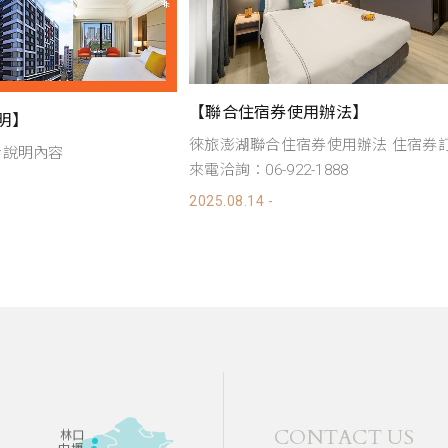
【入住須知】
辦法】
第一次入住福容徠旅澎湖嗎？ 這裡Q&
使用辦法 住宿券訂房請
你整理好囉！
888
2025.08.27 -
CONTACT US
林口