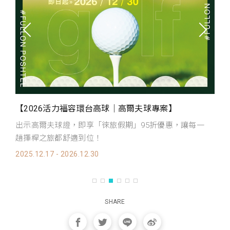
【2026活力福容環台高球｜高爾夫球專案】
【
出示高爾夫球證，即享「徠旅假期」95折優惠，讓每一
騎
趟揮桿之旅都舒適到位！
20
2025.12.17 - 2026.12.30
SHARE