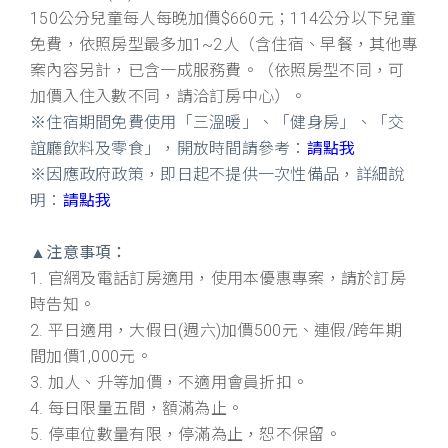
150公分兒童每人每晚加價$660元；114公分以下兒童
免費，依照房型最多加1~2人（含住宿、早餐，其他專
案內容另計，已含一成服務費。（依照房型不同，可
加價入住入數不同，請洽訂房中心）。
※住宿期間免費使用「三溫暖」、「健身房」、「交
誼廳飲料及零食」，開放時間請參考：
請點我
※因應政府政策，即日起不提供一次性備品，詳細說
明：
請點我
▲
注意事項：
1. 官網及電話訂房適用，使用本優惠專案，請於訂房
時告知。
2. 平日適用，大假日(週六)加價500元、連假/跨年期
間加價1,000元。
3. 加人、升等加價，不適用會員折扣。
4. 每日限量五間，額滿為止。
5. 停車位數量有限，停滿為止，恕不保留。