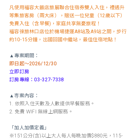
凡使用福容大飯店旅展聯合住宿券雙人入住，禮遇升
等集旅客房（兩大床），贈送一位兒童（12歲以下）
免費入住（含早餐)，家庭共享無憂旅程！
福容徠旅林口店位於機場捷運A8站及A9站之間，步行
約10-15分鐘，出國回國中繼站，最佳住宿地點！
▲
專案期間：
即日起～2026/12/30
立即訂房
訂房專線：03-327-7338
▲
専案內容：
1. 依照入住天數及人數提供早餐服務。
2. 免費 WIFI 無線上網服務。
「加人加價定義」
※151公分(含)以上大人每人每晚加價$880元，115-