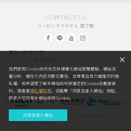
CONTACT US
フーロンライホテル 墾丁館
電話：08-8862988
ファックス：08-8861788
メール：kd@fullon-poshtels.com.tw
我們使用Cookie技術為您持續優化網站瀏覽體驗，網站流
量分析、個性化內容及數位廣告，並尊重且致力維護您的隱
ホテルの所在地：
〒946 屏東県恒春鎮墾丁路235号 台湾
私權，若希望更了解本網站如何保護您的Cookie及數據資
旅館業登録番号：屏東県旅館第117号
料，請查看
隱私權政策
，或點擊「同意並進入網站」按鈕，
即表示您同意本網站使用Cookie。
同意並進入網站
Copyright 2023 Fullon Hotels & Resorts. All Rights Reserved.
免責事項
網頁設計
‧
iBest