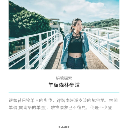
秘境探索
羊稠森林步道
跟著昔日牧羊人的步伐，踩踏南崁溪支流的坑谷地，林間
羊稠(閩南語的羊圈)、放牧景象已不復見，倒是不少登...
SHARE