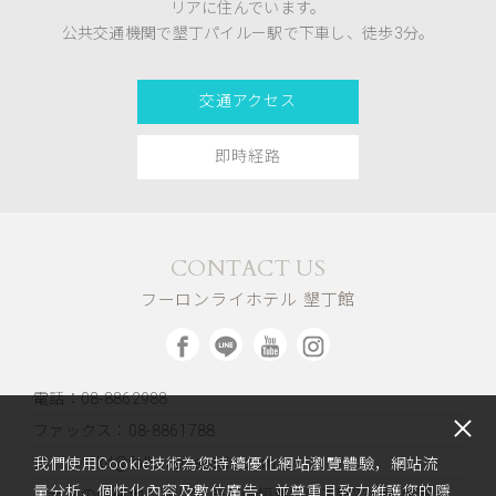
リアに住んでいます。
公共交通機関で墾丁パイルー駅で下車し、徒歩3分。
交通アクセス
即時経路
CONTACT US
フーロンライホテル 墾丁館
電話：08-8862988
ファックス：08-8861788
メール：kd@fullon-poshtels.com.tw
我們使用Cookie技術為您持續優化網站瀏覽體驗，網站流
量分析、個性化內容及數位廣告，並尊重且致力維護您的隱
ホテルの所在地：
〒946 屏東県恒春鎮墾丁路235号 台湾