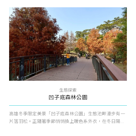
生態探索
凹子底森林公園
高雄冬季限定美景「凹子底森林公園」生態池畔漫步有一
片落羽松。正隨著季節悄悄換上暖色系外衣，在冬日陽...