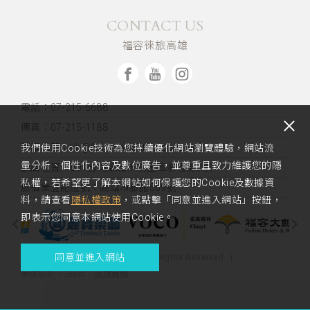
CONTACT US
福容徠旅高雄
電話：07-215-6688
傳真：07-215-1188
客服信箱：kh@fullon-poshtels.com.tw
我們使用Cookie技術為您持續優化網站瀏覽體驗，網站流
量分析、個性化內容及數位廣告，並尊重且致力維護您的隱
飯店位置：
801台灣高雄市前金區永恆街3號
私權，若希望更了解本網站如何保護您的Cookie及數據資
旅宿業登記證號：高雄市旅館569號
料，請查看
隱私權政策
，或點擊「同意並進入網站」按鈕，
即表示您同意本網站使用Cookie。
同意並進入網站
Copyright 2023 Fullon Poshtel. All Rights Reserved.
法律聲明
網頁設計
‧
iBest