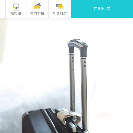
立即訂房
票券訂購
家
福容購
票券訂房