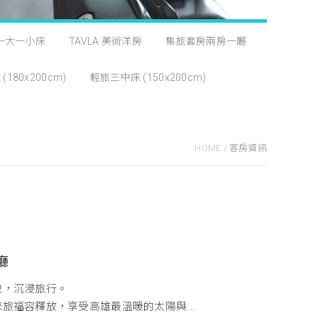
 一大一小床
TAVLA 美術洋房
集旅套房兩房一廳
180x200cm)
輕旅三中床 (150x200cm)
HOME
/
客房資訊
廳
悅，沉浸旅行。
旅福容釋放，享受高雄最溫暖的太陽與...