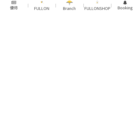
29 期麗寶生活家
優待
Booking
FULLON
Branch
FULLONSHOP
FAMILY