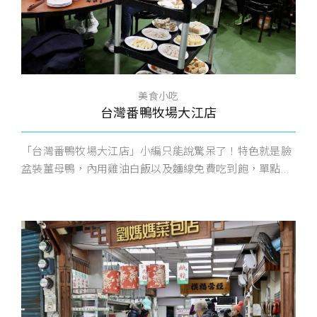
美食小吃
台灣番鴨牧場大江店
「台灣番鴨牧場大江店」小編只能說驚呆了！特色就是臉
盆裝薑母鴨，內用雞油白飯以及麵線免費吃到飽，單點...