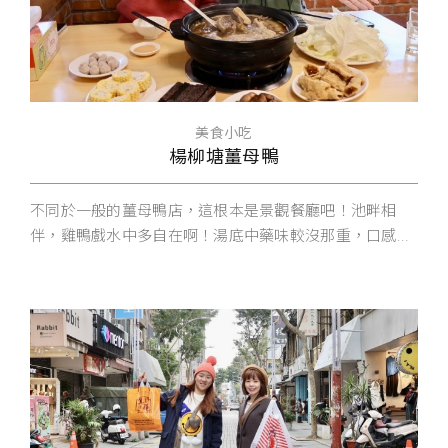
美食小吃
楊柳塘薑母鴨
不同於一般的薑母鴨店，這根本是景觀餐廳吧！池畔相
伴，雞鴨戲水中多自在啊！湯底中藥味較沒那重，口感...