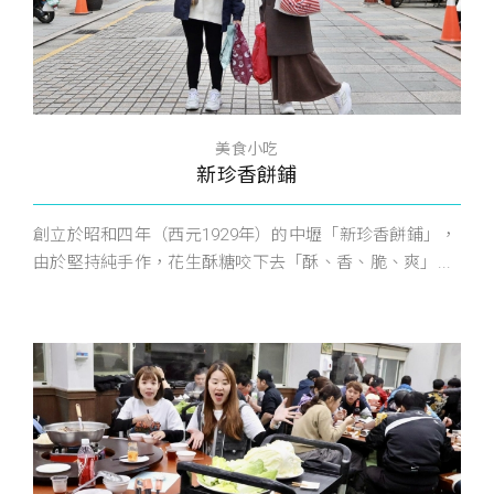
美食小吃
新珍香餅鋪
創立於昭和四年（西元1929年）的中壢「新珍香餅鋪」，
由於堅持純手作，花生酥糖咬下去「酥、香、脆、爽」...