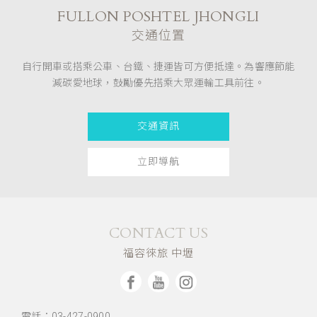
FULLON POSHTEL JHONGLI
交通位置
自行開車或搭乘公車、台鐵、捷運皆可方便抵達。為響應節能
減碳愛地球，鼓勵優先搭乘大眾運輸工具前往。
交通資訊
立即導航
CONTACT US
福容徠旅 中壢
電話：03-427-0900