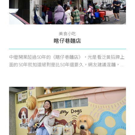
美食小吃
瞎仔巷麵店
中壢開業超過50年的《瞎仔巷麵店》，光是看泛黃招牌上
面的50年就知道絕對是比50年還要久，網友建議混麵，...