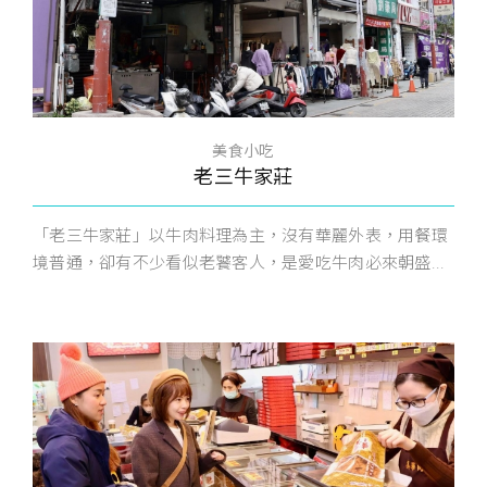
美食小吃
老三牛家莊
「老三牛家莊」以牛肉料理為主，沒有華麗外表，用餐環
境普通，卻有不少看似老饕客人，是愛吃牛肉必來朝盛...