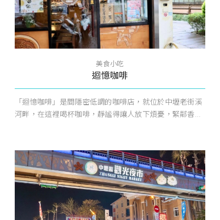
美食小吃
迴憶咖啡
「迴憶咖啡」是間隱密低調的咖啡店，就位於中壢老街溪
河畔，在這裡喝杯咖啡，靜謐得讓人放下煩憂，緊鄰香...