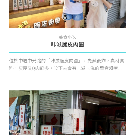
美食小吃
咔滋脆皮肉圓
位於中壢中光路的「咔滋脆皮肉圓」，先蒸後炸，真材實
料，皮厚又Q肉餡多，咬下去會有卡滋卡滋的聲音超療...