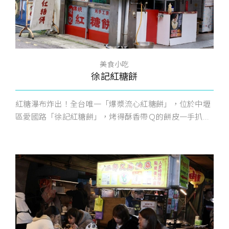
美食小吃
徐記紅糖餅
紅糖瀑布炸出！全台唯一「爆漿流心紅糖餅」，位於中壢
區愛國路「徐記紅糖餅」，烤得酥香帶Ｑ的餅皮一手扒...