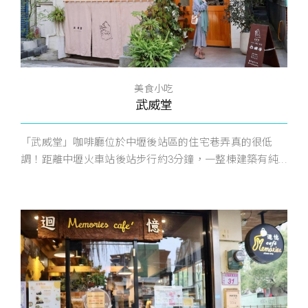
美食小吃
武威堂
「武威堂」咖啡廳位於中壢後站區的住宅巷弄真的很低
調！距離中壢火車站後站步行約3分鐘，一整棟建築有純...