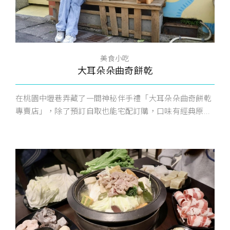
美食小吃
大耳朵朵曲奇餅乾
在桃園中壢巷弄藏了一間神秘伴手禮「大耳朵朵曲奇餅乾
專賣店」，除了預訂自取也能宅配訂購，口味有經典原...