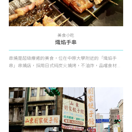
美食小吃
熾焰手串
串燒是超級療癒的美食，位在中原大學附近的「熾焰手
串」串燒店，採用日式純炭火燒烤，不油炸，品嚐食材...