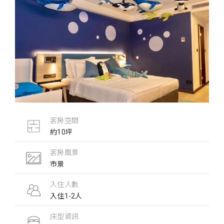
客房空間
約10坪
客房風景
市景
入住人數
入住1-2人
床型資訊