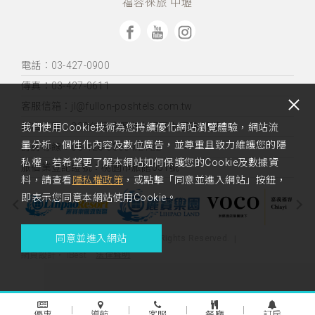
福容徠旅 中壢
電話：03-427-0900
傳真：03-427-0611
客服信箱：jl@fullon-poshtels.com.tw
飯店位置：
320台灣桃園市中壢區中正路89號
我們使用Cookie技術為您持續優化網站瀏覽體驗，網站流
量分析、個性化內容及數位廣告，並尊重且致力維護您的隱
訂房專線：03-426-6363 #2122
私權，若希望更了解本網站如何保護您的Cookie及數據資
旅宿業登記證號：桃園市旅館051號
料，請查看
隱私權政策
，或點擊「同意並進入網站」按鈕，
即表示您同意本網站使用Cookie。
同意並進入網站
Copyright 2023 Fullon Poshtel. All Rights Reserved.
法律聲明
網頁設計
‧
iBest
優惠
導航
客服
餐廳
訂房