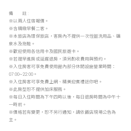
備 註 :
※以兩人住宿報價。
※含精緻早餐二客。
※本旅店為環保旅店，客房內不提供一次性盥洗用品、礦
泉水及拖鞋。
※歡迎使用各信用卡及國民旅遊卡。
※若提早進房或延遲退房，須另酌收費用與預約。
※入住房客可享免費使用館內部分休閒設施營業時間：
07:00~22:00。
※入住房客可享免費上網、精美迎賓禮迷你吧。
※此房型恕不提供加床服務。
※每日入住時間為下午四時以後，每日退房時間為中午十
一時前。
※價格若有變更，恕不另行通知，請依飯店現場公告為
主。