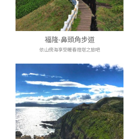
福隆-鼻頭角步道
依山傍海享受暖春燈塔之旅吧