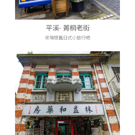
平溪- 菁桐老街
來場懷舊日式小旅行吧