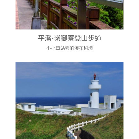
平溪-嶺腳寮登山步道
小小車站旁的瀑布秘境