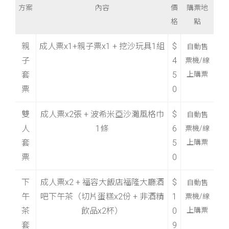
方案
內容
價
購票地
格
點
親
成人票x1+親子票x1 + 挖沙玩具1組
$
自動售
子
4
票機/線
套
5
上購票
票
0
雙
成人票x2張 + 波希米亞沙灘風格巾
$
自動售
人
1條
6
票機/線
套
5
上購票
票
0
下
成人票x2 + 福容大飯店福隆大廳酒
$
自動售
午
吧下午茶（切片蛋糕x2份 + 非酒精
1
票機/線
茶
飲品x2杯）
0
上購票
套
9