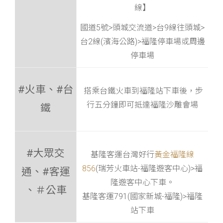
線】
國道5號>頭城交流道>台9線往頭城>
台2線(濱海公路)>福隆停車場或周邊
停車場
#火車、#台
搭乘台鐵火車到福隆站下車後，步
行五分鐘即可抵達福隆沙雕會場
鐵
#大眾交
基隆客運台灣好行
黃金福隆線
856
(瑞芳火車站-福隆遊客中心)>福
通、#客運
隆遊客中心下車。
、＃公車
基隆客運791(國家新城-福隆)>福隆
站下車