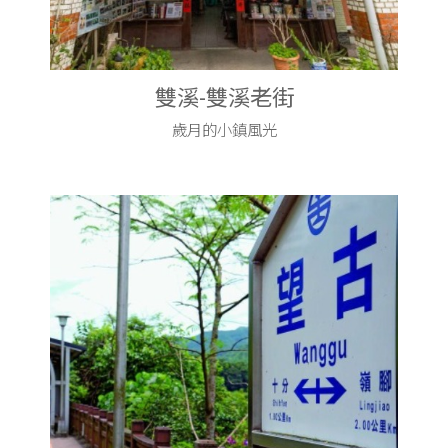
雙溪-雙溪老街
歲月的小鎮風光