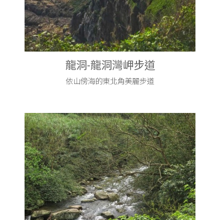
龍洞-龍洞灣岬步道
依山傍海的東北角美麗步道