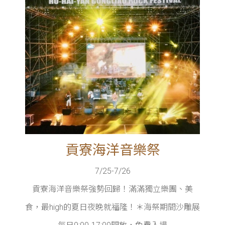
貢寮海洋音樂祭
7/25-7/26
貢寮海洋音樂祭強勢回歸！滿滿獨立樂團、美
食，最high的夏日夜晚就福隆！＊海祭期間沙雕展