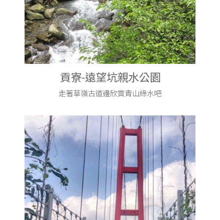
貢寮-遠望坑親水公園
走著草嶺古道邊欣賞青山綠水吧