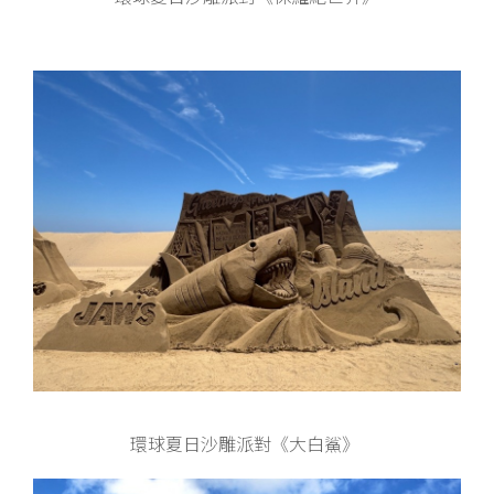
環球夏日沙雕派對《大白鯊》