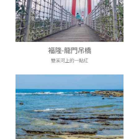
福隆-龍門吊橋
雙溪河上的一點紅