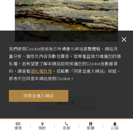
福隆-馬崗
我們使用Cookie技術為您持續優化網站瀏覽體驗，網站流
量分析、個性化內容及數位廣告，並尊重且致力維護您的隱
在島嶼最東邊的小漁村探索自然生態
私權，若希望更了解本網站如何保護您的Cookie及數據資
料，請查看
隱私權政策
，或點擊「同意並進入網站」按鈕，
即表示您同意本網站使用Cookie。
同意並進入網站
返回列表
SHARE
優惠
導航
客服
餐廳
訂房