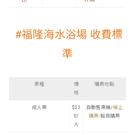
#福隆海水浴場 收費標
準
票種
價
購票地點
格
成人票
$22
自動售票機/
線上
0/
購票
-點我購票
人