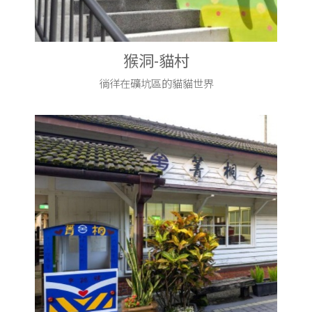
猴洞-貓村
徜徉在礦坑區的貓貓世界