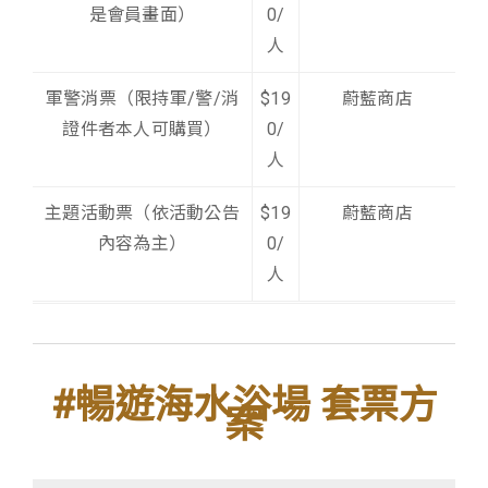
是會員畫面）
0/
人
軍警消票（限持軍/警/消
$19
蔚藍商店
證件者本人可購買）
0/
人
主題活動票（依活動公告
$19
蔚藍商店
內容為主）
0/
人
#暢遊海水浴場 套票方
案