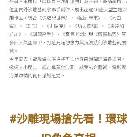
盛事。本屆以「環球夏日沙雕派對」為主題，邀請超過15
位國內外沙雕藝術家聯手創作，展出超過40座大型主題沙
雕作品，結合《侏羅紀世界》、《回到未來》、《大白
鯊》、《E.T.》、《史瑞克》、《功夫熊貓》、《馬達加
斯加》、《馴龍高手》、《寶貝老闆》與《壞蛋聯盟》等
多部人氣國際IP，打造充滿想像力與沉浸感的沙雕藝術展
覽。
今年夏天，福隆海水浴場將再次化身最熱鬧的海邊樂園，
邀請大小朋友一起走進黃金沙灘，感受結合藝術、電影與
海洋風情的夏日派對魅力。
#沙雕現場搶先看！環球