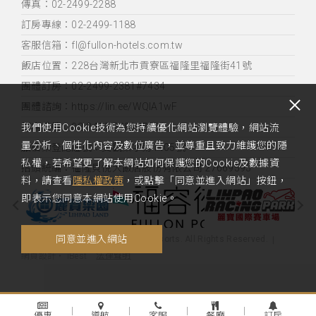
傳真：02-2499-2288
訂房專線：02-2499-1188
客服信箱：fl@fullon-hotels.com.tw
飯店位置：
228台灣新北市貢寮區福隆里福隆街41號
團體訂房：02-2499-2381#7434
團體諮詢：https://lin.ee/WQIA1wF
訂席分機：02-2499-2381#7361
我們使用Cookie技術為您持續優化網站瀏覽體驗，網站流
量分析、個性化內容及數位廣告，並尊重且致力維護您的隱
旅宿業登記證號：交觀業字第1405號
私權，若希望更了解本網站如何保護您的Cookie及數據資
抬頭統編：福隆貝悅大飯店股份有限公司 27669595
料，請查看
隱私權政策
，或點擊「同意並進入網站」按鈕，
即表示您同意本網站使用Cookie。
同意並進入網站
Copyright 2020 Fullon Hotels & Resorts. All Rights Reserved.
法律聲明
網頁設計
‧
iBest
優惠
導航
客服
餐廳
訂房