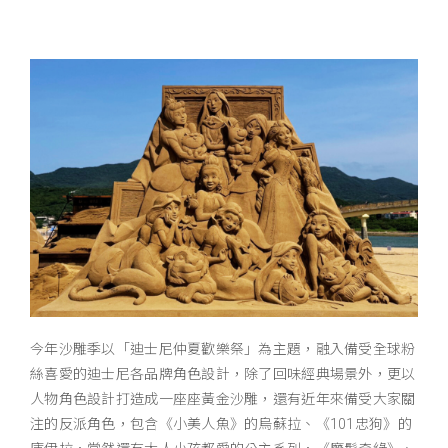
今年沙雕季以「迪士尼仲夏歡樂祭」為主題，融入備受全球粉
絲喜愛的迪士尼各品牌角色設計，除了回味經典場景外，更以
人物角色設計打造成一座座黃金沙雕，還有近年來備受大家關
注的反派角色，包含《小美人魚》的烏蘇拉、《101忠狗》的