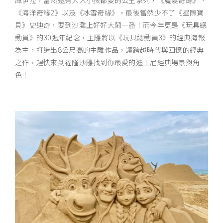
庫伊拉，當然還有大人小孩都愛的公主系列，《魔髮奇緣》、
《海洋奇緣2》以及《冰雪奇緣》，最後當然少不了《星際寶
貝》史迪奇，要到沙灘上好好大鬧一番！而今年更是《玩具總
動員》的30週年紀念，主雕將以《玩具總動員3》的經典海報
為主，打造出8公尺高的主雕作品，讓跨越時代與回憶的經典
之作，趕快來到福隆沙雕找到你最愛的迪士尼經典場景與角
色！