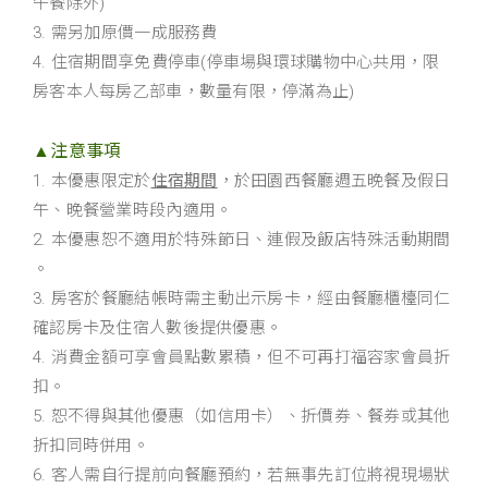
午餐除外)
3. 需另加原價一成服務費
4.
住宿期間享免費停車(停車場與環球購物中心共用，限
房客本人每房乙部車，數量有限，停滿為止)
▲注意事項
1. 本優惠限定於
住宿期間
，於田園西餐廳週五晚餐及假日
午、晚餐營業時段內適用。
2. 本優惠恕不適用於特殊節日、連假及飯店特殊活動期間
。
3. 房客於餐廳結帳時需主動出示房卡，經由餐廳櫃檯同仁
確認房卡及住宿人數後提供優惠。
4. 消費金額可享會員點數累積，但不可再打福容家會員折
扣。
5. 恕不得與其他優惠（如信用卡）、折價券、餐券或其他
折扣同時併用。
6. 客人需自行提前向餐廳預約，若無事先訂位將視現場狀