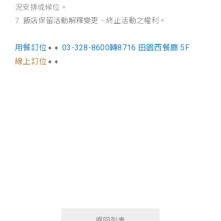
況安排或候位。
7. 飯店保留活動解釋變更、終止活動之權利。
用餐訂位
03-328-8600轉8716 田園西餐廳 5F
➧➧
線上訂位
➧➧
吃到飽, BUFFET，林口自助餐，林口餐廳，林口美
食，林口吃到飽，林口BUFFET，桃園吃到飽，桃園餐
廳，桃園自助餐，桃園龜山吃到飽，桃園龜山餐廳，
桃園龜山自助餐，飯店自助餐，田園咖啡廳，福容
A8，機捷A8，福容大飯店，福容家，福容家會員，會
員好康，好康優惠，房客優惠，房客專屬，房客獨
享，房客餐飲優惠
返回列表