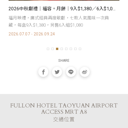
共饗一席夏饌風華
2026中秋獻禮｜福容。月餅｜9入$1,380／6入$1,080 預購登場
迎
福月映禮，廣式經典再度敬獻，七款人氣風味一次典
饌
藏，每盒9入$1,380，另售6入組$1,080
20
2026.07.07 - 2026.09.24
SHARE
FULLON HOTEL TAOYUAN AIRPORT
ACCESS MRT A8
交通位置