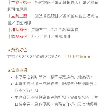
｜主食三選一｜
松露燉飯／蕃茄鮮蝦義大利麵／鮮蔬
起司帕尼尼
｜主菜三選一｜
迷迭香雞腿排／香煎鱸魚佐白酒奶油
醬／德國豬腳
｜甜點兩份｜
焦糖布丁／嗡嗡嗡蜂巢蛋糕
｜飲品兩份｜
紅茶／果汁／美式咖啡
▲預約訂位
來電 03-328-8600 轉 8725 ABar／
線上訂位►►
▲注意事項
本專案之餐點品項，恕不得更換為其他品項。
本專案需另加一成服務費，服務費依原價計算，
恕不另行折扣。
本專案恕不得與會員等級折扣、會員折扣券、生
日禮金券、房客優惠、商務合作折扣及其他優惠