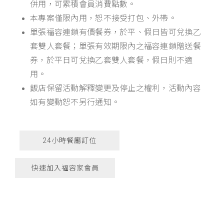
併用，可累積會員消費點數。
本專案僅限內用，恕不接受打包、外帶。
單張福容連鎖有價餐券，於平、假日皆可兌換乙
套雙人套餐；單張有效期限內之福容連鎖贈送餐
券，於平日可兌換乙套雙人套餐，假日則不適
用。
飯店保留活動解釋變更及停止之權利，活動內容
如有變動恕不另行通知。
24小時餐廳訂位
快速加入福容家會員
ABar，餐酒館，林口美食，桃園美食，龜山美食，林
口龜山美食，雙人套餐，主廚套餐