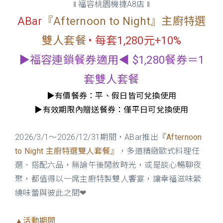
福容桃園機捷A8店
‖
‖
ABar
『Afternoon to Night』主廚特選
雙人套餐
• 每套1,280元+10%
▶福容連鎖餐券適用◀ $1,280餐券＝1
套雙人套餐
▶有價餐券：平、假日皆可兌換使用
▶有效期限內贈送餐券：僅平日可兌換使用
2026/3/1～2026/12/31期間，ABar推出
『Afternoon
to Night 主廚特選雙人套餐』
，多道精緻歐式料理任
選、搭配六品，無論午後閒敘時光，或是談心暢聊夜
聚，都值得以一席主廚特製雙人饗宴，讓幸福滋味縈
繞味蕾與彼此之間
❤
▲活動期間