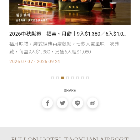
共饗一席夏饌風華
2026中秋獻禮｜福容。月餅｜9入$1,380／6入$1,080 預購登場
福月映禮，廣式經典再度敬獻，七款人氣風味一次典
H
藏，每盒9入$1,380，另售6入組$1,080
西
2026.07.07 - 2026.09.24
20
SHARE
FULLON HOTEL TAOYUAN AIRPORT