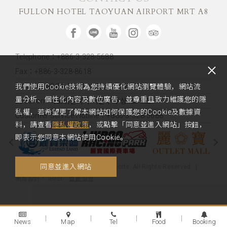
FULLON HOTEL TAOYUAN AIRPORT MRT A8
Telephone：+886-3-328-5688
Fax：+886-3-328-8618
E-mail : lka8@fullon-hotels.com.tw
我們使用Cookie技術為您持續優化網站瀏覽體驗，網站流
量分析、個性化內容及數位廣告，並尊重且致力維護您的隱
Location :
타오위안시 구이산구 푸싱1로 2호
私權，若希望更了解本網站如何保護您的Cookie及數據資
Customer Service Hotline：+886-3-328-5688
料，請查看
隱私權政策
，或點擊「同意並進入網站」按鈕，
即表示您同意本網站使用Cookie。
同意並進入網站
Copyright 2020 Fullon Hotels & Resorts. All Rights Reserved.
법률 성명
網頁設計
‧
iBest
News
Map
Tel
Food
Booking