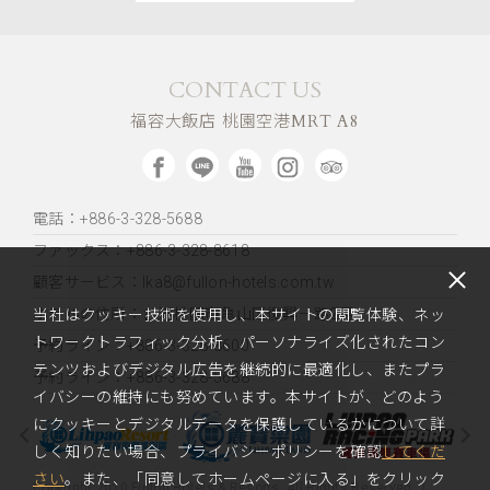
CONTACT US
福容大飯店 桃園空港MRT A8
電話：+886-3-328-5688
ファックス：+886-3-328-8618
顧客サービス：lka8@fullon-hotels.com.tw
ホテルの住所：
台湾桃園市亀山区復興一路2号
当社はクッキー技術を使用し、本サイトの閲覧体験、ネッ
トワークトラフィック分析、パーソナライズ化されたコン
予約ライン：+886-3-328-8600
テンツおよびデジタル広告を継続的に最適化し、またプラ
予約ライン：+886-3-328-5688
イバシーの維持にも努めています。本サイトが、どのよう
にクッキーとデジタルデータを保護しているかについて詳
しく知りたい場合、プライバシーポリシーを確認
してくだ
さい
。また、「同意してホームページに入る」をクリック
Copyright 2020 Fullon Hotels & Resorts. All Rights Reserved.