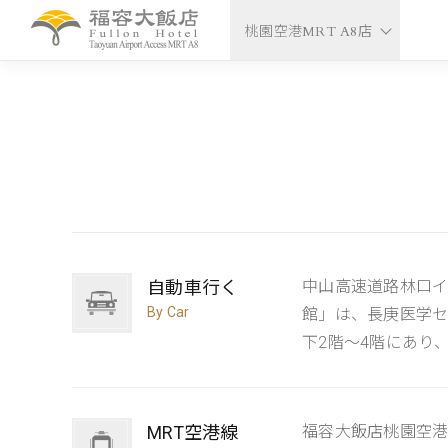
桃園空港MRT A8店
自動車行く
中山高速道路林口イ
By Car
館」は、長庚医学セ
下2階〜4階にあり
MRT空港線
福容大飯店桃園空港