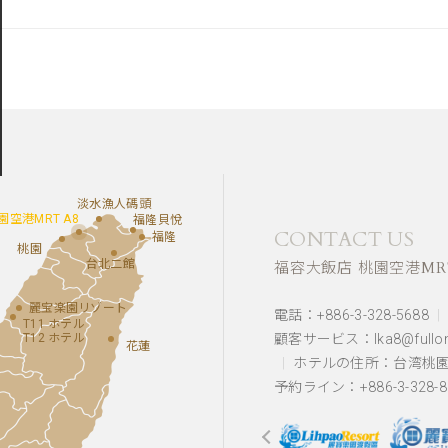
淡水漁人碼頭
園空港MRT A8
福隆貝悅
CONTACT US
福隆
桃園
台北二館
福容大飯店 桃園空港MRT
麗宝楽園リゾート
電話：+886-3-328-5688
T11 ホテル
T12 ホテル
顧客サービス：lka8@fullon-
花蓮
ホテルの住所：
台湾桃
予約ライン：+886-3-328-8