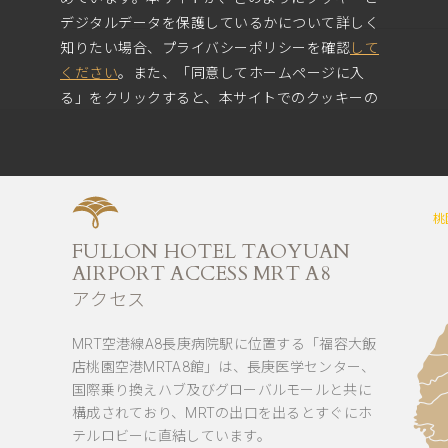
デジタルデータを保護しているかについて詳しく
知りたい場合、プライバシーポリシーを確認
して
ください
。また、「同意してホームページに入
る」をクリックすると、本サイトでのクッキーの
使用に同意したことになります。
同意してホームページに入る
桃
FULLON HOTEL TAOYUAN
AIRPORT ACCESS MRT A8
アクセス
MRT空港線A8長庚病院駅に位置する「福容大飯
店桃園空港MRTA8館」は、長庚医学センター、
国際乗り換えハブ及びグローバルモールと共に
構成されており、MRTの出口を出るとすぐにホ
テルロビーに直結しています。