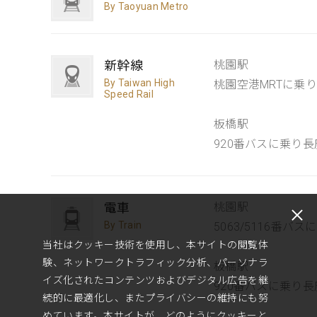
By Taoyuan Metro
新幹線
桃園駅
By Taiwan High
桃園空港MRTに乗
Speed Rail
板橋駅
920番バスに乗り
電車
桃園駅
By Train
5063/5116番
当社はクッキー技術を使用し、本サイトの閲覧体
験、ネットワークトラフィック分析、パーソナラ
板橋駅
イズ化されたコンテンツおよびデジタル広告を継
920番バスに乗り
続的に最適化し、またプライバシーの維持にも努
めています。本サイトが、どのようにクッキーと