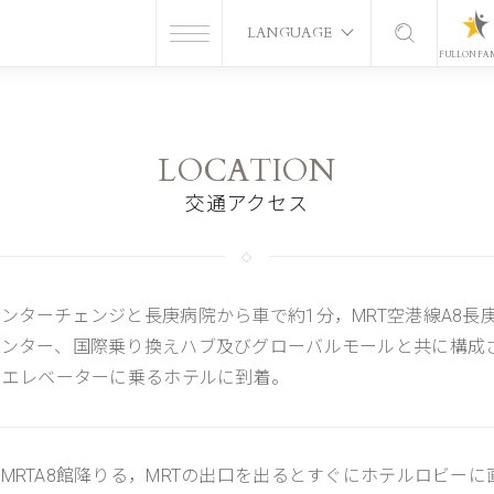
LANGUAGE
FULLON FA
LOCATION
交通アクセス
ンターチェンジと長庚病院から車で約1分，MRT空港線A8長庚
ンター、国際乗り換えハブ及びグローバルモールと共に構成さ
、エレベーターに乗るホテルに到着。
MRTA8館降りる，MRTの出口を出るとすぐにホテルロビーに