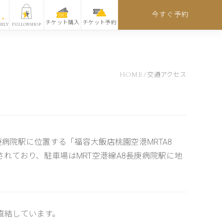
今すぐ予約
チケット購入
チケット予約
MILY
FULLONSHOP
HOME
/
交通アクセス
病院駅に位置する「福容大飯店桃園空港MRTA8
れており、駐車場はMRT空港線A8長庚病院駅に地
直結しています。