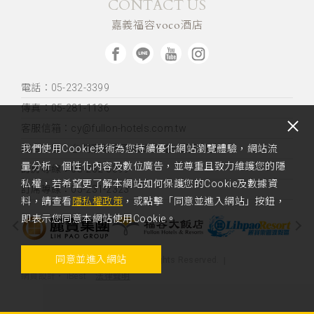
CONTACT US
嘉義福容voco酒店
電話：05-232-3399
傳真：05-281-1136
客服信箱：cy@fullon-hotels.com.tw
飯店位置：
台灣嘉義市西區世賢路一段789號
我們使用Cookie技術為您持續優化網站瀏覽體驗，網站流
量分析、個性化內容及數位廣告，並尊重且致力維護您的隱
訂房專線：05-232-3399
私權，若希望更了解本網站如何保護您的Cookie及數據資
訂席專線：05-231-2323
料，請查看
隱私權政策
，或點擊「同意並進入網站」按鈕，
即表示您同意本網站使用Cookie。
同意並進入網站
Copyright 2023 Voco Fullon. All Rights Reserved.
法律聲明
網頁設計
‧
iBest