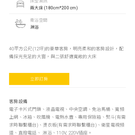
床型資訊
兩大床 (180cm*200 cm)
衛浴空間
淋浴
40平方公尺(12坪)的豪華客房，明亮柔和的客房設計，配
備採光充足的大窗，與二張舒適寬敞的大床
立即訂房
客房設備
電子卡片式門鎖、液晶電視、中央空調、免治馬桶、寬頻
上網、冰箱、吹風機、電熱水壼、專用保險箱、熨斗(有需
求時聯繫櫃台)、燙衣板(有需求時聯繫櫃台)、衛星電視頻
道、直撥電話、 淋浴、110V, 220V插座。