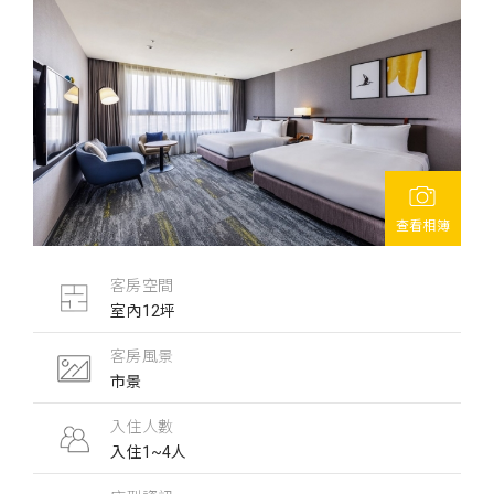
查看相簿
客房空間
室內12坪
客房風景
市景
入住人數
入住1~4人