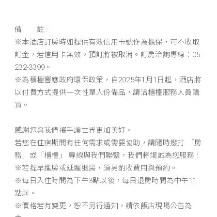
備 註 :
※本酒店訂房時如提供有效信用卡號作為擔保，可不收取
訂金，若信用卡無效，預訂將被取消。訂房洽詢專線：05-
232-3399。
※為積極響應政府環保政策，自2025年1月1日起，酒店將
以付費方式提供一次性單人份備品，請洽櫃檯服務人員購
買。
感謝您與我們攜手讓世界更加美好。
若您在住宿期間有任何需求或需要協助，請隨時撥打 「房
務」或「櫃檯」 專線與我們聯繫，我們將竭誠為您服務！
※若提早進房或延遲退房，須另酌收費用與預約。
※每日入住時間為下午3點以後，每日退房時間為中午11
點前。
※價格若有變更，恕不另行通知，請依飯店現場公告為