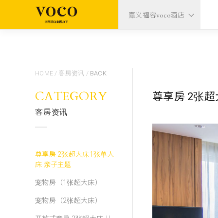
嘉义福容voco酒店
HOME
/
客房资讯
/
BACK
CATEGORY
尊享房 2张
客房资讯
尊享房 2张超大床1张单人
床 亲子主题
宠物房（1张超大床）
宠物房（2张超大床）