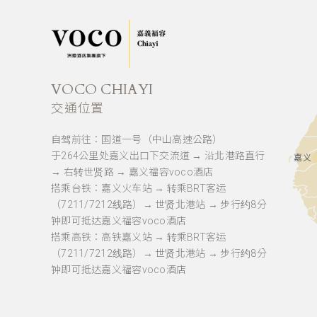
VOCO CHIAYI
交通位置
自驾前往：国道一号（中山高速公路）
于264公里处嘉义出口下交流道 → 沿北港路直行
嘉义
→ 右转世贤路 → 嘉义福容voco酒店
搭乘台铁：嘉义火车站 → 转乘BRT客运
（7211/7212线路）→ 世贤北港站 → 步行约8分
钟即可抵达嘉义福容voco酒店
搭乘高铁：高铁嘉义站 → 转乘BRT客运
（7211/7212线路）→ 世贤北港站 → 步行约8分
钟即可抵达嘉义福容voco酒店