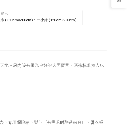
型资讯
床 (180cm×200cm)、一小床 (120cm×200cm)
子天地。房内设有采光良好的大面窗景、两张标准双人床
壶、专用保险箱、熨斗（有需求时联系前台）、烫衣板