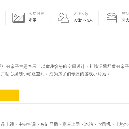
客房风景
入住人数
床
市景
入住1～5人
两大
5坪）的亲子主题客房，以童趣缤纷的空间设计，打造温馨舒适的亲
，并贴心规划小帐篷空间，成为孩子们专属的游戏小角落。
液晶电视、中央空调、智能马桶、宽带上网、冰箱、吹风机、电热水