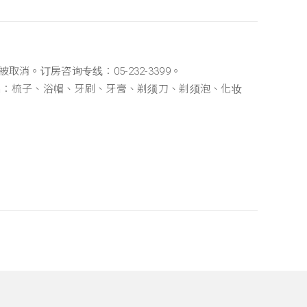
。订房咨询专线：05-232-3399。
用品：梳子、浴帽、牙刷、牙膏、剃须刀、剃须泡、化妆