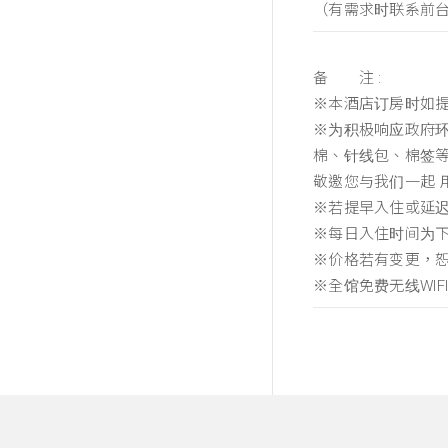
（有需求时联系前台）
备 注 :
※本酒店订房时如提
※为积极响应政府环
棉、针线包、棉签
敬邀您与我们一起 
※若提早入住或延
※每日入住时间为下
※价格若有变更，
※全馆免费无线WIF