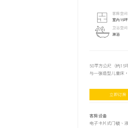
客房空间
室内15坪
卫浴空间
淋浴
50平方公尺（约1
与一张造型儿童床
立即订房
客房设备
电子卡片式门锁、