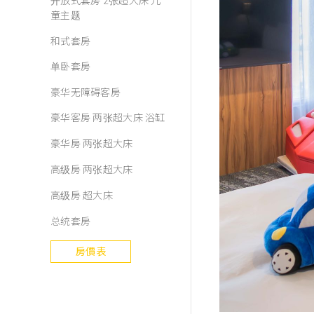
开放式套房 2张超大床 儿
童主题
和式套房
单卧套房
豪华无障碍客房
豪华客房 两张超大床 浴缸
豪华房 两张超大床
高级房 两张超大床
高级房 超大床
总统套房
房價表