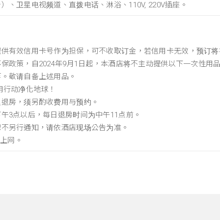
、卫星电视频道、直拨电话、淋浴、110V, 220V插座。
供有效信用卡号作为担保，可不收取订金，若信用卡无效，预订将被取消
保政策，自2024年9月1日起，本酒店将不主动提供以下一次性
等。敬请自备上述用品。
用行动净化地球！
迟退房，须另酌收费用与预约。
午3点以后，每日退房时间为中午11点前。
恕不另行通知，请依酒店现场公告为准。
I上网。