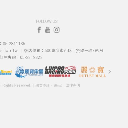
FOLLOW US
05-2811136
s.com.tw
饭店位置：
600嘉义市西区世贤路一段789号
訂席專線：05-2312323
ll Rights Reserved.
法律声明
網頁設計
‧
iBest