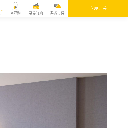
立即订房
福容购
票劵订购
票券订房
家