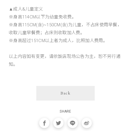
▲成人&儿童定义
※身高114CM以下为幼童免收费。
※身高115CM(含)~150CM(含)为儿童，不占床使用早餐，
收取儿童早餐费；占床则收取加人费。
※身高超过151CM以上者为成人，比照加人费用。
以上内容如有变更，请依饭店现场公告为主，恕不另行通
知。
Back
SHARE