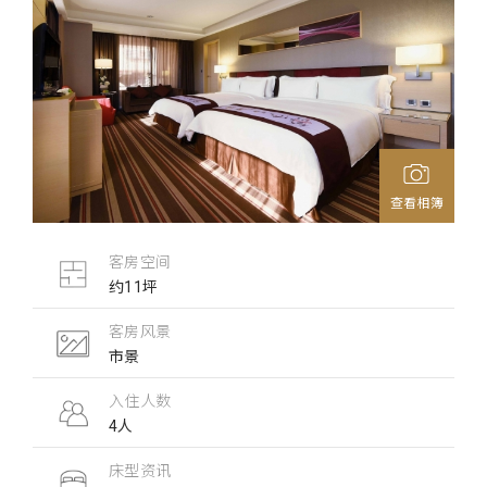
查看相簿
客房空间
约11坪
客房风景
市景
入住人数
4人
床型资讯