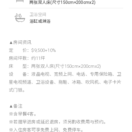
两张双人床(尺寸150cm×200cmx2)
卫浴空间
浴缸或淋浴
▲房间资讯
定 价：$9,500+10%
房间坪数：约11坪
床 型：两张双人床(尺寸150cm×200cmx2)
设 备：液晶电视、宽频上网、电话、专用保险箱、卫
星电视频道、卫浴设备、拖鞋、冰箱、吹风机、电子卡片
式门锁。
▲备注
※含早餐4客。
※若提早进房或延迟退房，须另酌收费用与预约。
※入住房客可享免费上网、免费停车。