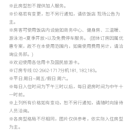
※此房型恕不提供加人服务。
※价格若有变更，恕不另行通知，请依饭店 现场公告为
主。
※房客可使用饭店内​​设施如商务中心、健身房、三温暖、
游泳池-<夏季开放>以及免费停车服务。 (团体订房因属优
惠专案，故不在本使用范围内，如需使用费用另计，请洽
询业务部。)
※欢迎使用各信用卡及国民旅游卡。
※订房专线:02-2662-1717分机181, 182,183。
※平日:周日~周五/假日:周六。
※每日入住时间为下午三时以后，每日退房时间为中午十
一时前。
※上列所有价格如有变动，恕不另行通知，请随时向接待
人员洽询。
※各房型格局不尽相同，图片仅供参考，依实际入住房型
为主。