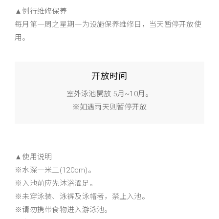
▲例行维修保养
每月第一周之星期一为设施保养维修日，当天暂停开放使
用。
开放时间
室外泳池開放 5月~10月。
※如遇雨天则暂停开放
▲使用说明
※水深一米二(120cm)。
※入池前应先沐浴濯足。
※未穿泳装、泳裤及泳帽者，禁止入池。
※请勿携带食物进入游泳池。