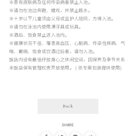
※患有皮肤病及任何传染病者禁止入池。
※请勿在池边奔跑、嬉戏，并禁止跳水。
※十岁以下儿童须由父母或监护人陪同，方得入池。
※请勿在泳池内使用漂浮具或玩具。
※酒后、饱食禁止进入池内。
※健康状况不佳、罹患高血压、心脏病、传染性疾病、气
喘、癫痫、饱食或饮酒过后者，请勿入池。
饭店内设有最佳纾放身心之休闲空间，因保养及季节关系
本饭店保有管理权责开放使用。 ( 依专案包装提供使用)
Back
SHARE