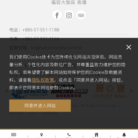
福容大饭店 高雄
电话：+886 07-551-1188
传真：+886 07-521-1166
客服信箱：kh@fullon-hotels.com.tw
饭店位置：
台湾高雄市盐埕区五福四路45号
我们使用Cookie技术为您持续优化网站浏览体验，网站流
量分析、个性化内容及数位广告，并尊重且致力维护您的隐
订席专线：+886-7-531-7777,分机#7738,7739
私权，若希望更了解本网站如何保护您的Cookie及数据资
订房专线：+886-7-551-1188,分机#7706,7708,7709
料，请查看
隐私权政策
，或点击「同意并进入网站」按钮，
即表示您同意本网站使用Cookie。
同意并进入网站
Copyright 2019 Fullon Hotels & Resorts. All Rights Reserved.
法律声明
網頁設計
‧
iBest