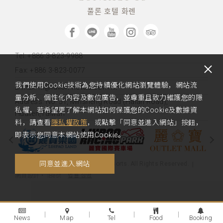
풀론 호텔 화롄
Tel: +886 3-823-9988
Fax: +886 3-823-0077
我們使用Cookie技術為您持續優化網站瀏覽體驗，網站流
E-mail: hl@fullon-hotels.com.tw
量分析、個性化內容及數位廣告，並尊重且致力維護您的隱
Address:
No. 51, Minsheng Road (Haian Road),
私權，若希望更了解本網站如何保護您的Cookie及數據資
Hualien,Taiwan
料，請查看
隱私權政策
，或點擊「同意並進入網站」按鈕，
即表示您同意本網站使用Cookie。
同意並進入網站
Copyright 2020 Fullon Hotels & Resorts. All Rights Reserved.
법률 성명
網頁設計
‧
iBest
News
Map
Tel
Food
Booking