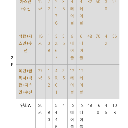
자스민
12
7
2
3.
4
4
32
50
3
24
+수선
×6
2
1.
5
테
테
0
7
이
이
8
블
블
백합+자
18
1
3
3.
6
6
48
70
4
36
스민+수
×6
0
2.
5
테
테
2
선
8
6
이
이
2
7
블
블
F
목련+금
27
1
4
3.
12
12
-
-
-
-
목서+백
×6
6
9.
5
테
테
합+자스
2
0
이
이
민+수선
1
블
블
연회A
20
1
5
4
12
12
48
16
4
10
×9
8
4.
테
테
0
5
8
0
4
이
이
5
블
블