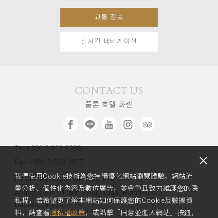
교통 정보
실시간 네비게이션
CONTACT US
풀론 호텔 화롄
Tel: +886 3-823-9988
Fax: +886 3-823-0077
我們使用Cookie技術為您持續優化網站瀏覽體驗，網站流
E-mail: hl@fullon-hotels.com.tw
量分析、個性化內容及數位廣告，並尊重且致力維護您的隱
Address:
No. 51, Minsheng Road (Haian Road),
私權，若希望更了解本網站如何保護您的Cookie及數據資
Hualien,Taiwan
料，請查看
隱私權政策
，或點擊「同意並進入網站」按鈕，