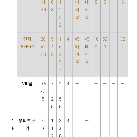
×1
6
1
테
테
8
0
6
8.4
8
1.
이
이
3
블
블
2
연회
20
5
1
4
45
45
16
52
－
32
A+B+C
×2
4
6
테
테
0
0
4
7.4
8
5.
이
이
7
블
블
7
VIP룸
9.5
7
2
4
－
-
－
－
－
－
×7.
1.
1.
5
2
5
5
5
1
부티크 구
7×
1
3
4
-
－
-
-
-
-
F
역
16
1
3.
2
8