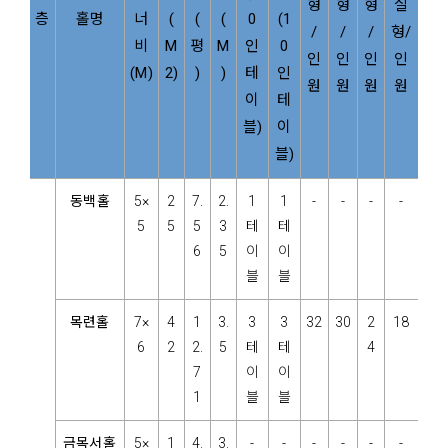
형
형
형
실
층
홀명
너
(
(
(
0
(1
/
/
/
형/
비
M
평
M
인
0
인
인
인
인
(M)
2
)
)
)
테
인
원
원
원
원
이
테
블)
이
블)
동백홀
5×
2
7.
2.
1
1
-
-
-
-
5
5
5
3
테
테
6
5
이
이
블
블
목련홀
7×
4
1
3.
3
3
32
30
2
18
6
2
2.
5
테
테
4
7
이
이
1
블
블
금목서홀
5×
1
4.
3.
-
-
-
-
-
-