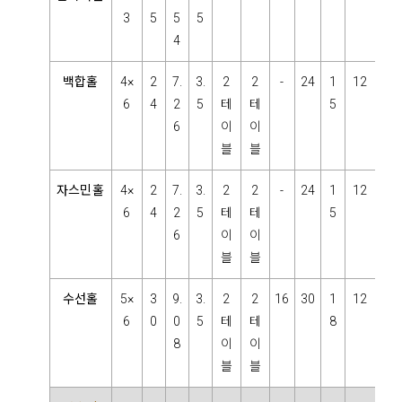
3
5
5
5
4
백합홀
4×
2
7.
3.
2
2
-
24
1
12
6
4
2
5
테
테
5
6
이
이
블
블
자스민홀
4×
2
7.
3.
2
2
-
24
1
12
6
4
2
5
테
테
5
6
이
이
블
블
수선홀
5×
3
9.
3.
2
2
16
30
1
12
6
0
0
5
테
테
8
8
이
이
블
블