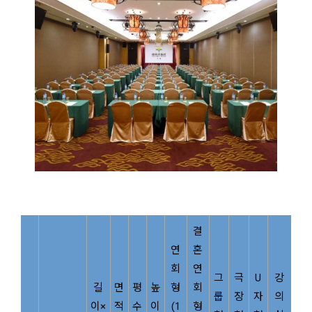
결
연
혼
회
연
그
극
U
강
길
면
평
높
형
회
룹
장
자
의
이×
적
수
이
(1
형