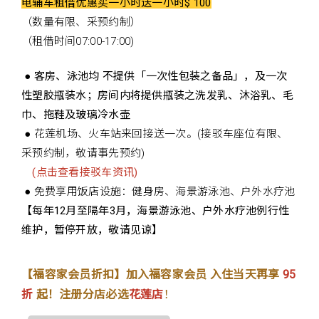
电辅车租借优惠买一小时送一小时$ 100
（数量有限、采预约制）
（租借时间07:00-17:00)
● 客房、泳池均 不提供「一次性包装之备品」，及一次
性塑胶瓶装水；房间内将提供瓶装之洗发乳、沐浴乳、毛
巾、拖鞋及玻璃冷水壶
● 花莲机场、火车站来回接送一次。(接驳车座位有限、
采预约制，敬请事先预约)
(点击查看接驳车资讯)
● 免费享用饭店设施：健身房、海景游泳池、户外水疗池
【每年12月至隔年3月，海景游泳池、户外水疗池例行性
维护，暂停开放，敬请见谅】
【福容家会员折扣】加入福容家会员 入住当天再享
95
折
起！注册分店必选
花莲店
！