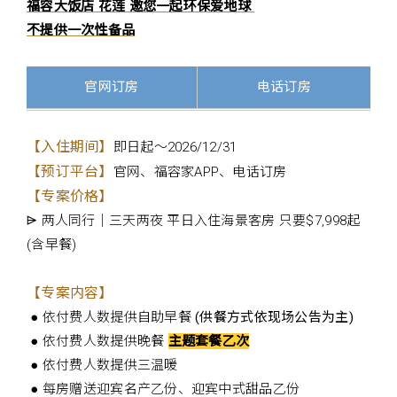
福容大饭店 花莲 邀您一起环保爱地球
不提供一次性备品
官网订房
电话订房
【入住期间】
即日起～2026/12/31
【预订平台】
官网、福容家APP、电话订房
【专案价格】
⩥ 两
人同行｜三天两夜 平日入住海景客房 只要$7,998起
(含早餐)
【专案内容】
● 依付费人数提供自助早餐
(供餐方式依现场公告为主)
● 依付费人数提供晚餐
主题套餐乙次
● 依付费人数提供三温暖
● 每房赠送迎宾名产乙份、迎宾中式甜品乙份