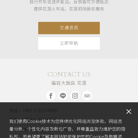
自行开车或逐步客运，台铁皆可方便抵达
提供花莲火车站，花莲机场接驳服务
交通资讯
立即导航
CONTACT US
福容大饭店 花莲
电话：+886 3-823-9988
传真：+886 3-823-0077
我们使用Cookie技术为您持续优化网站浏览体验，网站流
量分析、个性化内容及数位广告，并尊重且致力维护您的隐
客服信箱：hl@fullon-hotels.com.tw
私权，若希望更了解本网站如何保护您的Cookie及数据资