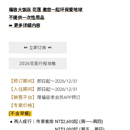
福容大饭店 花莲 邀您一起环保爱地球
不提供一次性用品
➠ 更多详细内容
立即订房
2026花莲行程攻略
【预订期间】
即日起～2026/12/31
【入住期间】
即日起～2026/12/31
【销售平台】
限福容家会员APP预订
【专案价格】
(不含早餐)
● 两人成行｜市景客房 NT$2,600起 (周一~周四)
● 两人成行｜市景客房
NT$3,000起 (周五、周日)