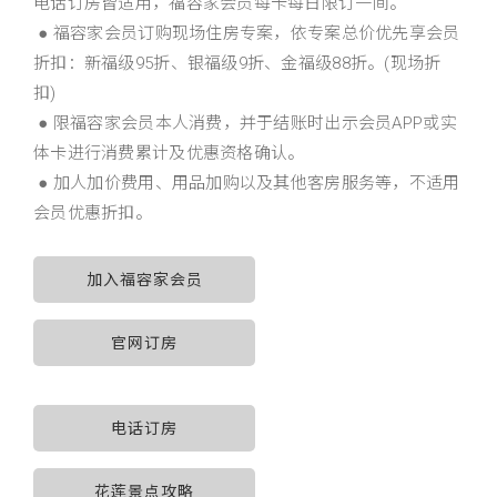
电话订房皆适用，福容家会员每卡每日限订一间。
● 福容家会员订购现场住房专案，依专案总价优先享会员
折扣：新福级95折、银福级9折、金福级88折。(现场折
扣)
● 限福容家会员本人消费，并于结账时出示会员APP或实
体卡进行消费累计及优惠资格确认。
● 加人加价费用、用品加购以及其他客房服务等，不适用
会员优惠折扣。
加入福容家会员
官网订房
电话订房
花莲景点攻略