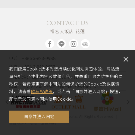
CONTACT US
福容大饭店 花莲
电话：+886 3-823-9988
传真：+886 3-823-0077
我们使用Cookie技术为您持续优化网站浏览体验，网站流
量分析、个性化内容及数位广告，并尊重且致力维护您的隐
客服信箱：hl@fullon-hotels.com.tw
私权，若希望更了解本网站如何保护您的Cookie及数据资
饭店位置：
970台湾花莲市民生路（海岸路）51号
料，请查看
隐私权政策
，或点击「同意并进入网站」按钮，
即表示您同意本网站使用Cookie。
同意并进入网站
Copyright 2020 Fullon Hotels & Resorts. All Rights Reserved.
法律声明
網頁設計
‧
iBest