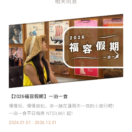
相关讯息
【2026福容假期】一泊一食
【
慢慢玩、慢慢放松，來一趟花蓮兩天一夜的小旅行吧！
三
一泊一食平日每房 NT$3,861 起！
阔
2026.01.01 - 2026.12.31
20