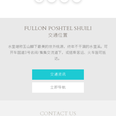
FULLON POSHTEL SHUILI
交通位置
水里堪称玉山脚下最美的世外桃源，终年不干涸的水里溪。可
开车国道3号名间/集集交流道下，或搭乘客运、火车皆可抵
达。
交通资讯
立即导航
CONTACT US