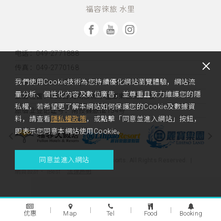
福容徠旅 水里
电话：049-2771888
传真：049-2770168
客服信箱：rsvn2_sl@fullon-poshtels.com.tw
我們使用Cookie技術為您持續優化網站瀏覽體驗，網站流
量分析、個性化內容及數位廣告，並尊重且致力維護您的隱
饭店位置：
553台湾南投縣水里鄉東三街51號
私權，若希望更了解本網站如何保護您的Cookie及數據資
旅宿业登记证号：南投县旅馆154号
料，請查看
隱私權政策
，或點擊「同意並進入網站」按鈕，
即表示您同意本網站使用Cookie。
同意並進入網站
Copyright 2023 Fullon Hotels & Resorts. All Rights Reserved.
法律声明
網頁設計
‧
iBest
优惠
Map
Tel
Food
Booking