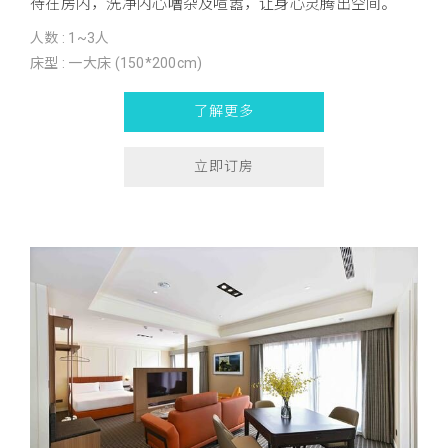
待在房内，洗净内心嘈杂及喧嚣，让身心灵腾出空间。
人数 : 1~3人
床型 : 一大床 (150*200cm)
了解更多
立即订房