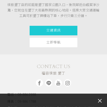
徠旅墾丁店的前庭是墾丁國家公園入口，後院鄰近白睱潔淨沙
灘，您就住在墾丁大街最熱鬧的核心地段。搭乘大眾交通運輸
工具可於墾丁牌樓站下車，步行只需三分鐘。
交通資訊
立即導航
CONTACT US
福容徠旅 墾丁
電話：08-8862988
傳真：08-8861788