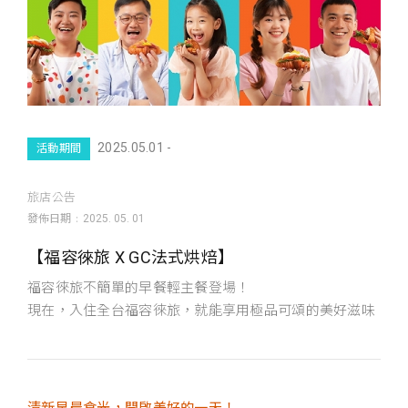
2025.05.01 -
活動期間
旅店公告
發佈日期
2025. 05. 01
【福容徠旅 X GC法式烘焙】
福容徠旅不簡單的早餐輕主餐登場！
現在，入住全台福容徠旅，就能享用極品可頌的美好滋味
清新早晨食光，開啟美好的一天！