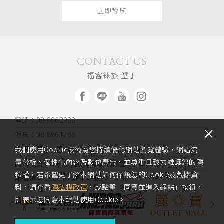
立即導航
CONTACT US
福容徠旅 墾丁
電話：08-8862988
傳真：08-8861788
客服信箱：kd@fullon-poshtels.com.tw
我們使用Cookie技術為您持續優化網站瀏覽體驗，網站流
量分析、個性化內容及數位廣告，並尊重且致力維護您的隱
飯店位置：
946台灣屏東縣恆春鎮墾丁路235號
私權，若希望更了解本網站如何保護您的Cookie及數據資
旅宿業登記證號：屏東縣旅館117號
料，請查看
隱私權政策
，或點擊「同意並進入網站」按鈕，
即表示您同意本網站使用Cookie。