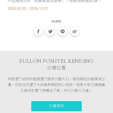
入住贈送百元「迎賓飲品兌換券」，每房每晚贈送2張！
2026.02.05 - 2026.12.31
SHARE
FULLON POSHTEL KENDING
交通位置
徠旅墾丁店的前庭是墾丁國家公園入口，後院鄰近白睱潔淨沙
灘，您就住在墾丁大街最熱鬧的核心地段。搭乘大眾交通運輸
工具可於墾丁牌樓站下車，步行只需三分鐘。
交通資訊