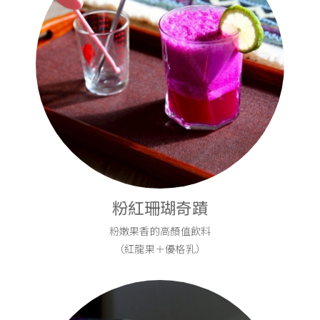
粉紅珊瑚奇蹟
粉嫩果香的高顏值飲料
（紅龍果＋優格乳）