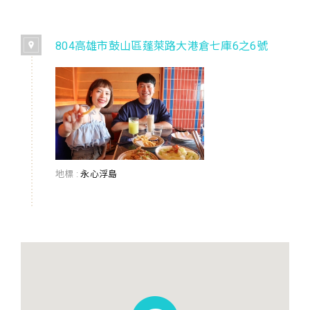
804高雄市鼓山區蓬萊路大港倉七庫6之6號
地標 :
永心浮島