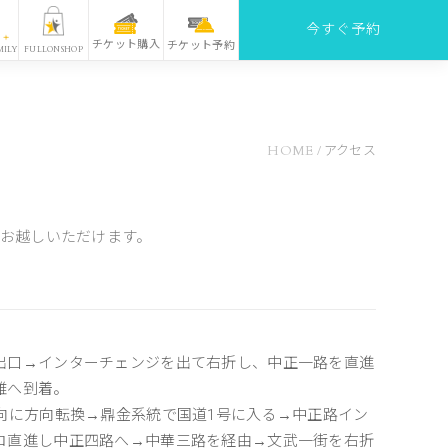
今すぐ予約
チケット購入
チケット予約
MILY
FULLONSHOP
HOME
/
アクセス
もお越しいただけます。
ジ出口→インターチェンジを出て右折し、中正一路を直進
雄へ到着。
方向に方向転換→鼎金系統で国道1号に入る→中正路イン
キロ直進し中正四路へ→中華三路を経由→文武一街を右折