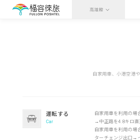
高雄館
自家用車、小港空港や
運転する
自家用車を利用の場
→中正路を4.8キ
Car
自家用車を利用の場合
ターチェンジ出口→