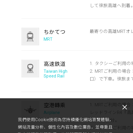
して徠旅高雄へ到着
ちかてつ
最寄りの高雄MRTオ
MRT
高速鉄道
1. タクシーご利用の
2. MRTご利用の
Taiwan High
Speed Rail
口）で下車。徠旅ま
空港轉乘
1. MRTご利用の場合
レッドラインR4『高
Airplane
我們使用Cookie技術為您持續優化網站瀏覽體驗，
徒歩で約2分。
網站流量分析、個性化內容及數位廣告，並尊重且
2. タクシーご利用の