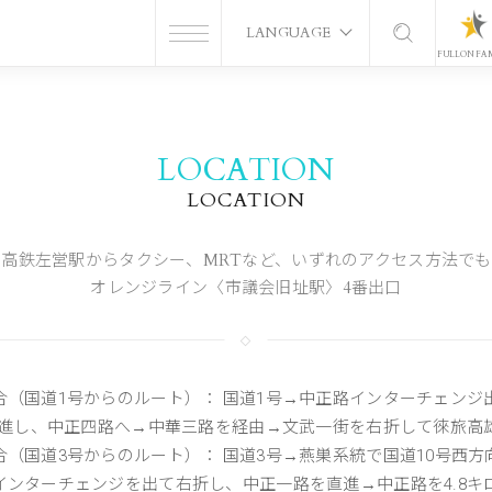
LANGUAGE
FULLON FA
LOCATION
LOCATION
高鉄左営駅からタクシー、MRTなど、いずれのアクセス方法で
オレンジライン〈市議会旧址駅〉4番出口
合（国道1号からのルート）： 国道1号→中正路インターチェン
ロ直進し、中正四路へ→中華三路を経由→文武一街を右折して徠旅高
（国道3号からのルート）： 国道3号→燕巣系統で国道10号西
インターチェンジを出て右折し、中正一路を直進→中正路を4.8