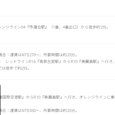
。
レンジライン04『市議会駅』（1番、4番出口）から徒歩約2分。
場合：運賃はNT$270～、所要時間は約25分。
場合： レッドラインR16『高鉄左営駅』からR10『美麗島駅』へ行
では徒歩で約2分。
：
雄国際空港駅』からR10『美麗島駅』へ行き、オレンジラインに乗
場合：運賃はNT$350～、所要時間は約25分。