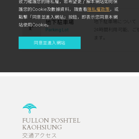
致力維護您的隱私權，若希望更了解本網站如何保
護您的Cookie及數據資料，請查看
隱私權政策
，或
點擊「同意並進入網站」按鈕，即表示您同意本網
地下駐車場
地下駐車場について
站使用Cookie。
24時間利用可能、
Parking Lot
ます。
同意並進入網站
FULLON POSHTEL
KAOHSIUNG
交通アクセス