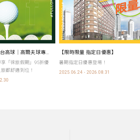
日優惠】
【福容徠旅 X GC法式烘焙】
場！
福容徠旅不簡單的早餐輕主餐登場！ 
入住全台福容徠旅，就能享用極品可頌的
8.31
2025.05.01 -