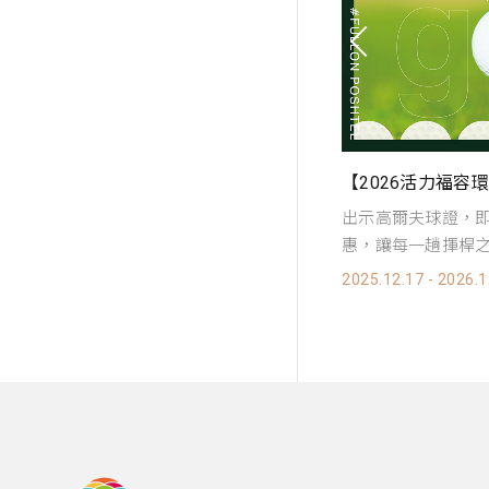
【2026活力福容環台高球｜高爾夫球專案】
【限時限量 指定
出示高爾夫球證，即享「徠旅假期」95折優
暑期指定日優惠登
惠，讓每一趟揮桿之旅都舒適到位！
2025.06.24 - 2026.0
025.12.17 - 2026.12.30