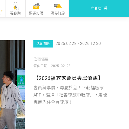
立即訂房
票券訂購
家
福容購
票券訂房
2025.02.28 - 2026.12.30
活動期間
住宿優惠
發佈日期
2025. 02. 28
【2026福容家會員專屬優惠】
會員獨享價，專屬於您！下載福容家
APP，選擇「福容徠旅中壢店」，用優
惠價入住全台徠旅！