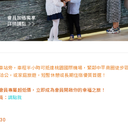
車站旁，車程半小時可抵達桃園國際機場，緊鄰中平商圈徒步
務洽公，或家庭旅遊，短暫休憩或長期住宿優質首選！
享會員專屬超低價，立即成為會員開啟你的幸福之旅！
員：
請點我
30