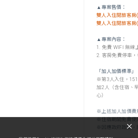
▲
專案售價：
雙人入住閱旅客房(不
雙人入住閱旅客房(贈
▲
專案內容：
1. 免費 WIFI 
2. 客房免費停車
「加人加價標準」
※第3人入住，15
加2人（含住宿、
心）
※上述加人加價費
※住宿期間免費使
※因應政府政策，