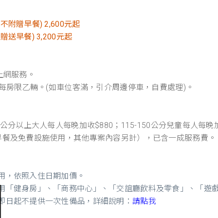
附贈早餐) 2,600元起
送早餐) 3,200元起
無線上網服務。
，每房限乙輛。(如車位客滿，引介周邊停車，自費處理)。
1公分以上大人每人每晚加收$880；115-150公分兒童每人每
早餐及免費設施使用，其他專案內容另計），已含一成服務費。
用，依照入住日期加價。
用「健身房」、「商務中心」、「交誼廳飲料及零食」、「遊
即日起不提供一次性備品，詳細說明：
請點我