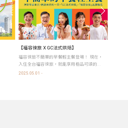
【旅展聯合住宿券入住加碼優惠】
【中秋
現在，
凡使用福容大飯店旅展聯合住宿券雙人入
中秋節
...
住，禮遇升等集旅客房（兩大床），贈送...
2026.08.
2025.01.01 - 2026.12.30