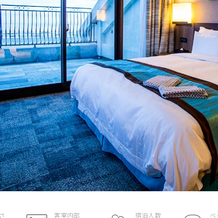
さ
客室内部
宿泊人数
ベ