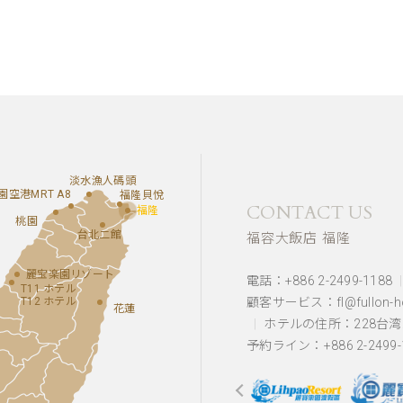
淡水漁人碼頭
園空港MRT A8
福隆貝悅
CONTACT US
福隆
桃園
台北二館
福容大飯店 福隆
麗宝楽園リゾート
電話：+886 2-2499-1188
T11 ホテル
T12 ホテル
顧客サービス：fl@fullon-ho
花蓮
ホテルの住所：
228台
予約ライン：+886 2-2499-1