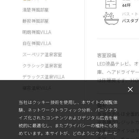
44坪
清楚禅風部屋
バス・ト
静寂禅風部屋
バスタブ
明朗禅風VILLA
自在禅風VILLA
スーペリア温泉客室
客室設備
LED液晶テレビ、
クラシック温泉客室
庫、ヘアドライヤ
デラックス温泉VILLA
は床暖房です、11
福容温泉VILLA
当社はクッキー技術を使用し、本サイトの閲覧体
備考
験、ネットワークトラフィック分析、パーソナラ
※当ホテルは全面
イズ化されたコンテンツおよびデジタル広告を継
※各種クレジットカ
続的に最適化し、またプライバシーの維持にも努
※チェックインは午
めています。本サイトが、どのようにクッキーと