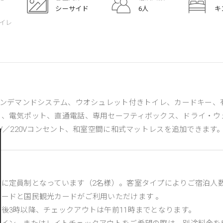
シーサイド
6人
キ
イレ
オンデマンドシステム、ウオシュレット付きトイレ、カードキー、有
ー、電気ポット、直通電話、専用セーフティボックス、ドライ・ウ
0V／220Vコンセント、和室空間に和式マットレスを追加できます
的に定員制となっています（2名様）。客室タイプによりご宿泊人
ードと国民観光カードがご利用いただけます 。
後3時以降、チェックアウトは午前11時までとなります。