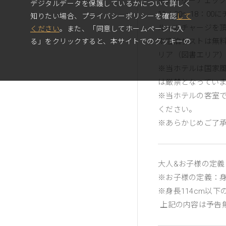
※アーリーチェッ
デジタルデータを保護しているかについて詳しく
11：00～18：
知りたい場合、プライバシーポリシーを確認
して
ルームチャージを
ください
。また、「同意してホームページに入
※宿泊ゲストは無
る」をクリックすると、本サイトでのクッキーの
使用に同意したことになります。
リア（図書エリア
※当ホテルは国家
は厳禁となってい
同意してホームページに入る
※当ホテルの客室
ください。
※あらかじめご了
大人&お子様の定義
※お子様の定義：身
※身長114cm以
上記の内容は予告