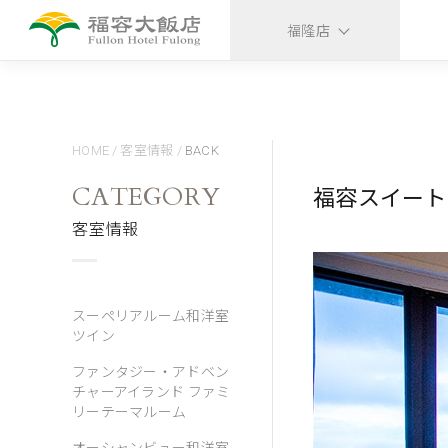
福隆店
HOME
/
客室情報
/
BACK
CATEGORY
福容スイート
客室情報
スーペリアルーム和洋室
ツイン
ファンタジー・アドベン
チャーアイランド ファミ
リーテーマルーム