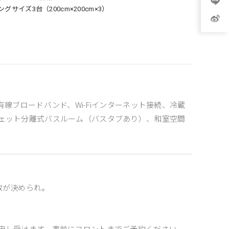
ングサイズ3台（200cm×200cm×3）
線ブロードバンド、Wi-Fiインターネット接続、冷蔵
ェット分離式バスルーム（バスタブあり）、和室空間
。
数が決められ。