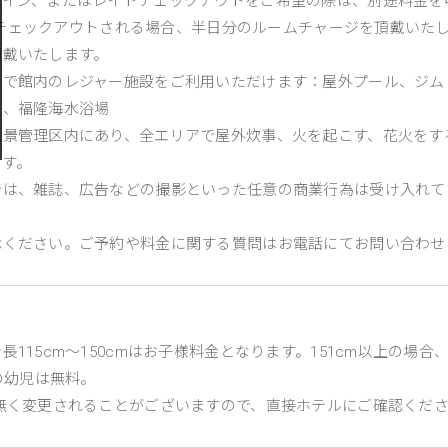
クイン、またはレイトチェックアウトをご希望の際は、別途料金を
00にチェックアウトされる場合、半日分のルームチャージを頂戴いた
頂戴いたします。
料で館内のレジャー施設をご利用いただけます：屋外プール、ジム
）、福隆海水浴場
風景管理区内にあり、全エリアで屋外炊事、火を起こす、花火をす
ます。
では、雑誌、広告などの撮影といった任意の商業行為は受け入れて
承ください。ご予約や料金に関する質問はお電話にてお問い合わせ
長115cm～150cmはお子様料金となります。151cm以上の場
下の幼児は無料。
無く変更されることがございますので、直接ホテルにご確認くだ