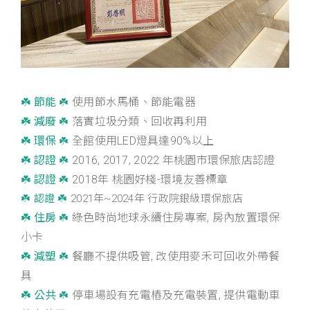
☘️ 節能
使用節水馬桶、節能電器
☘️
☘️ 減廢
落實垃圾分類、回收再利用
☘️
☘️ 環保
全館使用LED燈具達90%以上
☘️
☘️ 認證
2016, 2017, 2022 年桃園市環保旅店認證
☘️
☘️ 認證
2018年 桃園好棧-環境友善標章
☘️
☘️ 認證 ☘️
2021年~2024年 行政院銀級環保旅店
☘️ 住房
綠色時尚地球永續住房專案, 房內放置環保
☘️
小卡
☘️ 減塑
餐廳不提供吸管, 改使用麥禾可回收外帶餐
☘️
具
☘️ 公共
停車場設有充電樁及充電裝置, 提供電動車
☘️