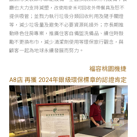
廳也大力支持減塑，
恕不
改使用麥禾可回收外帶餐具及
提供吸管；並戮力執行垃圾分類回收利用及隨手關燈
等，減少垃圾量及避免不必要資源耗損外；亦長期推
動綠色住房專案，推廣住客自備盥洗備品、續住時鼓
勵不更換布巾，減少清潔劑使用等環保旅行觀念，與
顧客一起為地球永續發展而努力。
福容桃園機捷
A8店 再獲 2024年銀級環保標章的認證肯定