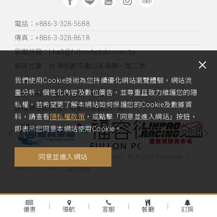
電話：+886-3-328-5688
傳真：+886-3-328-8618
客服信箱：Lka8@fullon-hotels.com.tw
飯店位置：
台灣桃園市龜山區復興一路二號
訂席專線：+886-3-328-8600
我們使用Cookie技術為您持續優化網站瀏覽體驗，網站流
量分析、個性化內容及數位廣告，並尊重且致力維護您的隱
訂房專線：+886-3-328-5688
私權，若希望更了解本網站如何保護您的Cookie及數據資
旅宿業登記證號：桃園市旅館237號
料，請查看
隱私權政策
，或點擊「同意並進入網站」按鈕，
即表示您同意本網站使用Cookie。
同意並進入網站
Copyright 2020 Fullon Hotels & Resorts. All Rights Reserved.
法律聲明
網頁設計
‧
iBest
優惠
導航
客服
餐廳
訂房