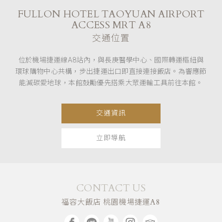
FULLON HOTEL TAOYUAN AIRPORT
ACCESS MRT A8
交通位置
位於機場捷運線A8站內，與長庚醫學中心、國際轉運樞紐與
環球購物中心共構，步出捷運出口即直接連接飯店。為響應節
能減碳愛地球，本館鼓勵優先搭乘大眾運輸工具前往本館。
交通資訊
立即導航
CONTACT US
福容大飯店 桃園機場捷運A8