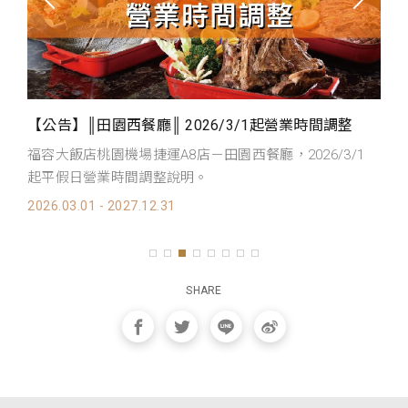
【公告】║田園西餐廳║ 2026/3/1起營業時間調整
【
福容大飯店桃園機場捷運A8店－田園西餐廳，2026/3/1
福
起平假日營業時間調整說明。
平
.
2026.03.01 - 2027.12.31
20
SHARE