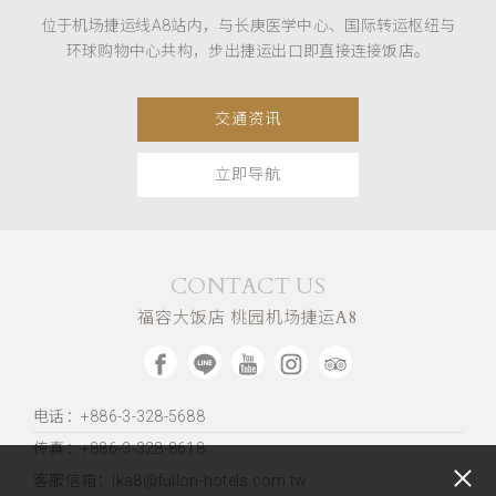
位于机场捷运线A8站内，与长庚医学中心、国际转运枢纽与
环球购物中心共构，步出捷运出口即直接连接饭店。
交通资讯
立即导航
CONTACT US
福容大饭店 桃园机场捷运A8
电话：+886-3-328-5688
传真：+886-3-328-8618
客服信箱：lka8@fullon-hotels.com.tw