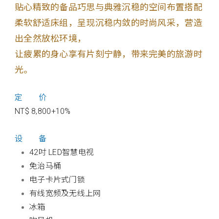
贴心精致的备品巧思与典雅沉稳的空间布置搭配
柔软舒适床组，呈现沉稳内敛的时尚风采，营造
出全然放松环境，
让疲累的身心享有片刻宁静，带来完美的旅游时
光。
定 价
NT$ 8,800+10%
设 备
42吋 LED智慧电视
免治马桶
电子卡片式门锁
有线宽频及无线上网
冰箱