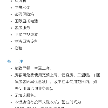
吹风机
电热水壶
密码保险箱
国际直拨电话
客房服务
卫星电视频道
淋浴卫浴设备
拖鞋
备 注
精致早餐一客至二客。
房客可免费使用宽频上网、健身房、三温暖。 ( 团
体房客因属优惠项目，故不在本使用范围内，如
需使用请洽询业务部)。
无加床服务。
本饭店设有投币式洗衣机，营业时间为