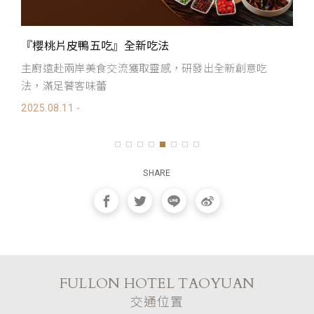
『櫻桃片皮鴨五吃』全新吃法
樂
主廚遠赴兩岸美食交流獲取靈感，研發出全新創意吃
20
法，滿足饕客味蕾
2025.08.11 -
SHARE
FULLON HOTEL TAOYUAN
交通位置