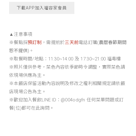
下載APP加入福容家會員
▲注意事項
※餐點採
預訂制
，需提前於
三天前
電話訂購(
農曆春節期間
恕不提供
)。
※取餐時間/地點：11:30~14:00 及 17:30~21:00 福粵樓
※照片僅供參考，菜色內容依季節時令調整，實際菜色請
依現場供應為主。
※本飯店保留活動內容說明及修改之權利相關規定請依飯
店現場公告為主。
※歡迎加入餐飲LINE ID：@004odgfn 任何菜單問題或訂
餐(位)都可在此詢問。