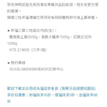
祭祀神明或祖先免除事前準備供品的麻煩，現在有更方便
的選擇，
精選三牲祈福禮讓您祭拜完後稍稍覆熱即可端上餐桌喔。
►祈福三寶三牲組合內容(含)：
鹽焗香土雞2000g、香酥大鱸魚1000g、紅麴五花肉
1000g
NT$ 2,180元 (三件/組)
►預約專線
03-326-5800#389或#391訂席中心
歡迎下載並註冊成為福容家會員 (推薦分店請選桃園店)
享折扣優惠：新福級享95折、銀福級享9折、金福級享88
折