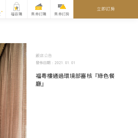
立即訂房
家
福容購
票券訂購
票券訂房
飯店公告
發佈日期
2021. 01. 01
福粵樓通過環境部審核『綠色餐
廳』