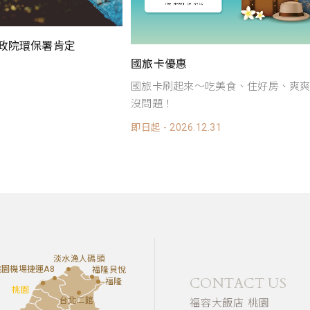
署肯定
國旅卡優惠
國旅卡刷起來～吃美食、住好房、爽爽放假
沒問題！
即日起 - 2026.12.31
淡水漁人碼頭
桃園機場捷運A8
福隆貝悅
CONTACT US
福隆
桃園
台北二館
福容大飯店 桃園