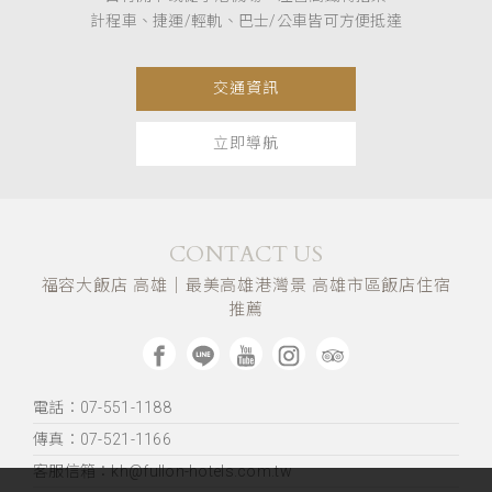
計程車、捷運/輕軌、巴士/公車皆可方便抵達
交通資訊
立即導航
CONTACT US
福容大飯店 高雄｜最美高雄港灣景 高雄市區飯店住宿
推薦
電話：07-551-1188
傳真：07-521-1166
客服信箱：kh@fullon-hotels.com.tw