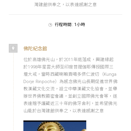
灣建館供奉之，以表達感謝之意
行程時間 : 1小時
佛陀紀念館
位於高雄佛光山，於2011年底落成，興建緣起
於1998年星雲大師至印度菩提伽耶傳授國際三
壇大戒，當時西藏喇嘛貢噶多傑仁波切（Kunga
Dorje Rinpoche）為感念佛光山長期促進世界佛
教漢藏文化交流，設立中華漢藏文化協會，並舉
辦世界佛教顯密會議，並創立國際佛光會等，遂
表達贈予護藏近三十年的佛牙舍利，並希望佛光
山能於台灣建館供奉之，以表達感謝之意