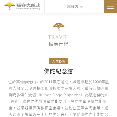
高雄店
TRAVEL
推薦行程
人文藝術
佛陀紀念館
位於高雄佛光山，於2011年底落成，興建緣起於1998年星
雲大師至印度菩提伽耶傳授國際三壇大戒，當時西藏喇嘛
貢噶多傑仁波切（Kunga Dorje Rinpoche）為感念佛光山
長期促進世界佛教漢藏文化交流，設立中華漢藏文化協
會，並舉辦世界佛教顯密會議，並創立國際佛光會等，遂
表達贈予護藏近三十年的佛牙舍利，並希望佛光山能於台