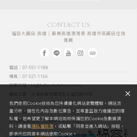
CONTACT US
福容大飯店 高雄｜最美高雄港灣景 高雄市區飯店住宿
推薦
電話：07-551-1188
傳真：07-521-1166
客服信箱：kh@fullon-hotels.com.tw
飯店位置：
台灣高雄市鹽埕區五福四路45號
訂席專線：07-531-7777,分機#7738,7739
我們使用Cookie技術為您持續優化網站瀏覽體驗，網站流
量分析、個性化內容及數位廣告，並尊重且致力維護您的隱
訂房專線：07-551-1188分機,#7706,7708,7709
私權，若希望更了解本網站如何保護您的Cookie及數據資
旅宿業登記證號：交觀業字第1340號
料，請查看
隱私權政策
，或點擊「同意並進入網站」按鈕，
即表示您同意本網站使用Cookie。