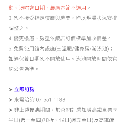
動、演唱會日期、農曆春節不適用
。
3. 恕不接受指定樓層與房間，均以現場狀況安排
調整之。
4. 變更樓層、房型依飯店訂價標準加收價差。
5. 免費使用館內設施(三溫暖/健身房/游泳池)；
如遇保養日期恕不開放使用。泳池開放時間依官
網公告為準。
➤
立即訂房
➤ 來電洽詢 07-551-1188
➤ 非上述優惠期間，於官網訂房加購高鐵車票享
平日(週一至四)78折、假日(週五至日)及高鐵疏