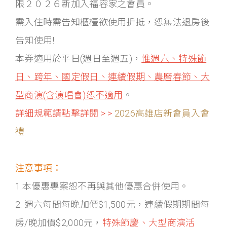
限２０２６新加入福容家之會員。
需入住時需告知櫃檯欲使用折抵，恕無法退房後
告知使用!
本券適用於平日(週日至週五)，
惟週六、特殊節
日、跨年、國定假日、連續假期、農曆春節、大
型商演(含演唱會)恕不適用
。
詳細規範請點擊詳閱 > >
2026高雄店新會員入會
禮
注意事項：
1.本優惠專案恕不再與其他優惠合併使用。
2. 週六每間每晚加價$1,500元，連續假期期間每
房/晚加價$2,000元，
特殊節慶、大型商演活